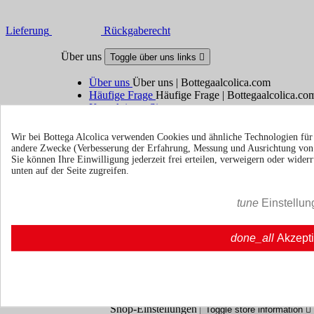
Lieferung
Rückgaberecht
Über uns
Toggle über uns links

Über uns
Über uns | Bottegaalcolica.com
Häufige Frage
Häufige Frage | Bottegaalcolica.co
Kontaktieren Sie uns
Wir bei Bottega Alcolica verwenden Cookies und ähnliche Technologien fü
Information
Toggle information links

andere Zwecke (Verbesserung der Erfahrung, Messung und Ausrichtung vo
Sie können Ihre Einwilligung jederzeit frei erteilen, verweigern oder wide
Cookie policy
unten auf der Seite zugreifen.
Ristoranti - Bar - Catering - Hote
tune
Einstellun
Ihr Konto
Toggle your account links

done_all
Akzept
Sendungsverfolgung
Anmelden
Erstellen Sie ein Konto
Shop-Einstellungen
Toggle store information
