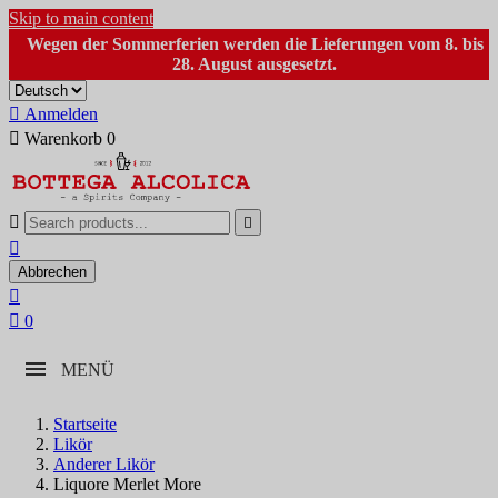
Skip to main content
Wegen der Sommerferien werden die Lieferungen vom 8. bis
28. August ausgesetzt.

Anmelden

Warenkorb
0



Abbrechen


0
MENÜ
Startseite
Likör
Anderer Likör
Liquore Merlet More