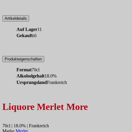
Artikeldetails
Auf Lager
11
Gekauft:
6
Produkteigenschaften
Format
70cl
Alkoholgehalt
18.0%
Ursprungsland
Frankreich
Liquore Merlet More
70cl | 18.0% | Frankreich
Marke
Merlet