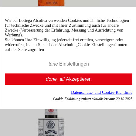
Wir bei Bottega Alcolica verwenden Cookies und ähnliche Technologien
Angostura Orange
für technische Zwecke und mit Ihrer Zustimmung auch für andere
Zwecke (Verbesserung der Erfahrung, Messung und Ausrichtung von
Werbung).
Sie können Ihre Einwilligung jederzeit frei erteilen, verweigern oder
widerrufen, indem Sie auf den Abschnitt „Cookie-Einstellungen“ unten
auf der Seite zugreifen.
10cl | 28%
€ 15,10
tune
Einstellungen
inkl. MwSt.




done_all
Akzeptieren

In den Warenkorb
Datenschutz- und Cookie-Richtlinie
Cookie-Erklärung zuletzt aktualisiert am:
20.10.2025