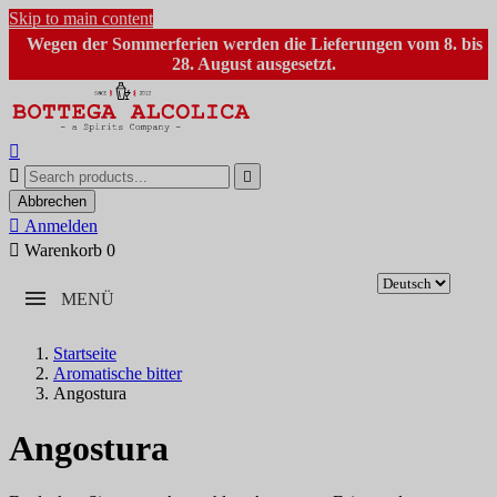
Skip to main content
Wegen der Sommerferien werden die Lieferungen vom 8. bis
28. August ausgesetzt.



Abbrechen

Anmelden

Warenkorb
0
MENÜ
Startseite
Aromatische bitter
Angostura
Angostura