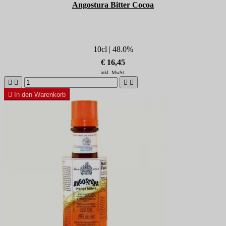
Angostura Bitter Cocoa
10cl | 48.0%
€ 16,45
inkl. MwSt.





In den Warenkorb