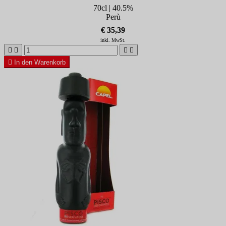
70cl | 40.5%
Perù
€ 35,39
inkl. MwSt.





In den Warenkorb