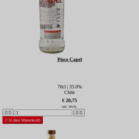
Pisco Capel
70cl | 35.0%
Chile
€ 20,75
inkl. MwSt.





In den Warenkorb