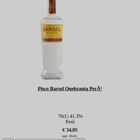
Pisco Barsol Quebranta PerÃ¹
70cl | 41.3%
Perù
€ 34,05
inkl. MwSt.