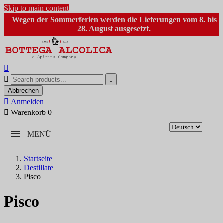
Skip to main content
Wegen der Sommerferien werden die Lieferungen vom 8. bis
28. August ausgesetzt.



Abbrechen

Anmelden

Warenkorb
0
MENÜ
Startseite
Destillate
Pisco
Pisco