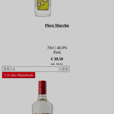
Pisco Macchu
70cl | 40.0%
Perù
€ 39,50
inkl. MwSt.





In den Warenkorb