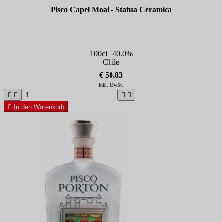
Pisco Capel Moai - Statua Ceramica
100cl | 40.0%
Chile
€ 50,83
inkl. MwSt.





In den Warenkorb