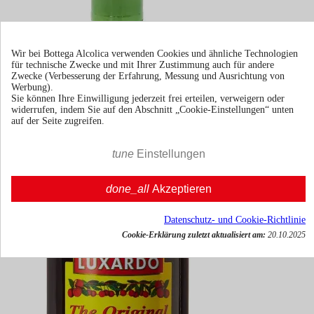
Succo di Lime The Mix Generation
Wir bei Bottega Alcolica verwenden Cookies und ähnliche Technologien
für technische Zwecke und mit Ihrer Zustimmung auch für andere
Zwecke (Verbesserung der Erfahrung, Messung und Ausrichtung von
Werbung).
Sie können Ihre Einwilligung jederzeit frei erteilen, verweigern oder
100cl
widerrufen, indem Sie auf den Abschnitt „Cookie-Einstellungen“ unten
Italien
auf der Seite zugreifen.
€ 6,48
tune
Einstellungen
inkl. MwSt.





In den Warenkorb
done_all
Akzeptieren
Datenschutz- und Cookie-Richtlinie
Cookie-Erklärung zuletzt aktualisiert am:
20.10.2025