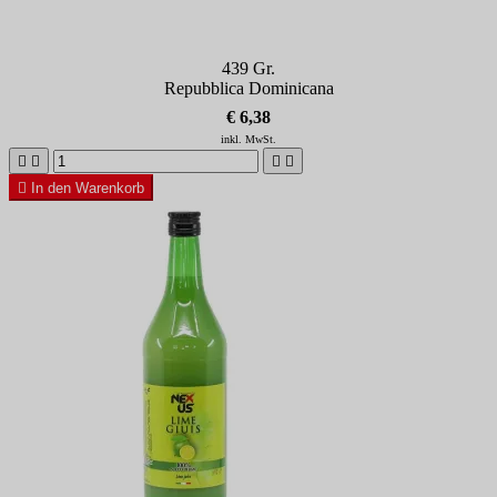
439 Gr.
Repubblica Dominicana
€ 6,38
inkl. MwSt.





In den Warenkorb