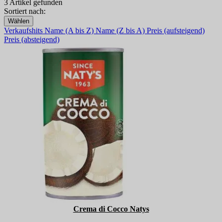
3 Artikel gefunden
Sortiert nach:
Wählen
Verkaufshits
Name (A bis Z)
Name (Z bis A)
Preis (aufsteigend)
Preis (absteigend)
Crema di Cocco Natys