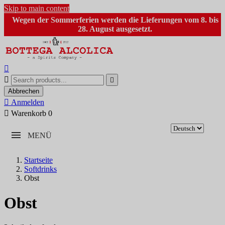
Skip to main content
Wegen der Sommerferien werden die Lieferungen vom 8. bis
28. August ausgesetzt.



Abbrechen

Anmelden

Warenkorb
0
MENÜ
Startseite
Softdrinks
Obst
Obst