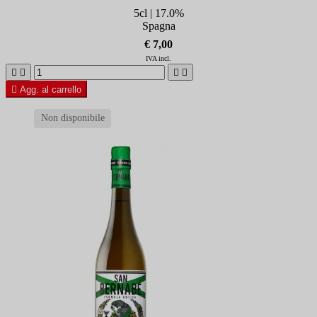
5cl | 17.0%
Spagna
€ 7,00
IVA incl.





Agg. al carrello
Non disponibile