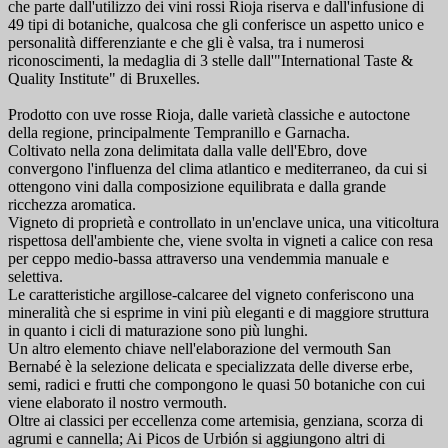
che parte dall'utilizzo dei vini rossi Rioja riserva e dall'infusione di
49 tipi di botaniche, qualcosa che gli conferisce un aspetto unico e
personalità differenziante e che gli è valsa, tra i numerosi
riconoscimenti, la medaglia di 3 stelle dall'"International Taste &
Quality Institute" di Bruxelles.
Prodotto con uve rosse Rioja, dalle varietà classiche e autoctone
della regione, principalmente Tempranillo e Garnacha.
Coltivato nella zona delimitata dalla valle dell'Ebro, dove
convergono l'influenza del clima atlantico e mediterraneo, da cui si
ottengono vini dalla composizione equilibrata e dalla grande
ricchezza aromatica.
Vigneto di proprietà e controllato in un'enclave unica, una viticoltura
rispettosa dell'ambiente che, viene svolta in vigneti a calice con resa
per ceppo medio-bassa attraverso una vendemmia manuale e
selettiva.
Le caratteristiche argillose-calcaree del vigneto conferiscono una
mineralità che si esprime in vini più eleganti e di maggiore struttura
in quanto i cicli di maturazione sono più lunghi.
Un altro elemento chiave nell'elaborazione del vermouth San
Bernabé è la selezione delicata e specializzata delle diverse erbe,
semi, radici e frutti che compongono le quasi 50 botaniche con cui
viene elaborato il nostro vermouth.
Oltre ai classici per eccellenza come artemisia, genziana, scorza di
agrumi e cannella; Ai Picos de Urbión si aggiungono altri di