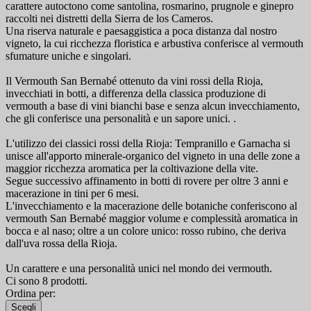
carattere autoctono come santolina, rosmarino, prugnole e ginepro
raccolti nei distretti della Sierra de los Cameros.
Una riserva naturale e paesaggistica a poca distanza dal nostro
vigneto, la cui ricchezza floristica e arbustiva conferisce al vermouth
sfumature uniche e singolari.
Il Vermouth San Bernabé ottenuto da vini rossi della Rioja,
invecchiati in botti, a differenza della classica produzione di
vermouth a base di vini bianchi base e senza alcun invecchiamento,
che gli conferisce una personalità e un sapore unici. .
L'utilizzo dei classici rossi della Rioja: Tempranillo e Garnacha si
unisce all'apporto minerale-organico del vigneto in una delle zone a
maggior ricchezza aromatica per la coltivazione della vite.
Segue successivo affinamento in botti di rovere per oltre 3 anni e
macerazione in tini per 6 mesi.
L'invecchiamento e la macerazione delle botaniche conferiscono al
vermouth San Bernabé maggior volume e complessità aromatica in
bocca e al naso; oltre a un colore unico: rosso rubino, che deriva
dall'uva rossa della Rioja.
Un carattere e una personalità unici nel mondo dei vermouth.
Ci sono 8 prodotti.
Ordina per:
Scegli