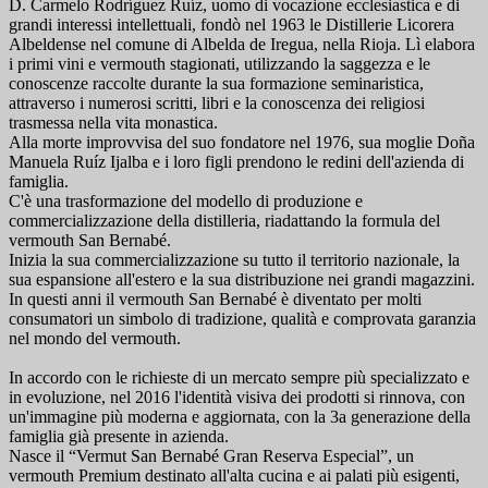
D. Carmelo Rodríguez Ruíz, uomo di vocazione ecclesiastica e di
grandi interessi intellettuali, fondò nel 1963 le Distillerie Licorera
Albeldense nel comune di Albelda de Iregua, nella Rioja. Lì elabora
i primi vini e vermouth stagionati, utilizzando la saggezza e le
conoscenze raccolte durante la sua formazione seminaristica,
attraverso i numerosi scritti, libri e la conoscenza dei religiosi
trasmessa nella vita monastica.
Alla morte improvvisa del suo fondatore nel 1976, sua moglie Doña
Manuela Ruíz Ijalba e i loro figli prendono le redini dell'azienda di
famiglia.
C'è una trasformazione del modello di produzione e
commercializzazione della distilleria, riadattando la formula del
vermouth San Bernabé.
Inizia la sua commercializzazione su tutto il territorio nazionale, la
sua espansione all'estero e la sua distribuzione nei grandi magazzini.
In questi anni il vermouth San Bernabé è diventato per molti
consumatori un simbolo di tradizione, qualità e comprovata garanzia
nel mondo del vermouth.
In accordo con le richieste di un mercato sempre più specializzato e
in evoluzione, nel 2016 l'identità visiva dei prodotti si rinnova, con
un'immagine più moderna e aggiornata, con la 3a generazione della
famiglia già presente in azienda.
Nasce il “Vermut San Bernabé Gran Reserva Especial”, un
vermouth Premium destinato all'alta cucina e ai palati più esigenti,