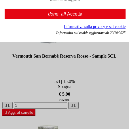
done_all
Accetta
Informativa sulla privacy e sui cookie
Informativa sui cookie aggiornata al:
20/10/2025
Vermouth San Bernabè Reserva Rosso - Sample 5CL
5cl | 15.0%
Spagna
€ 5,90
IVA incl.





Agg. al carrello