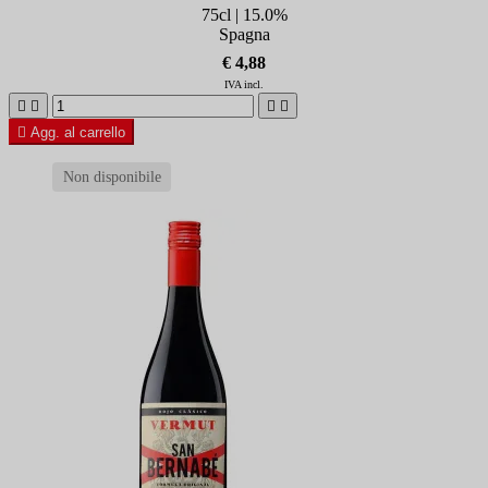
75cl | 15.0%
Spagna
€ 4,88
IVA incl.





Agg. al carrello
Non disponibile