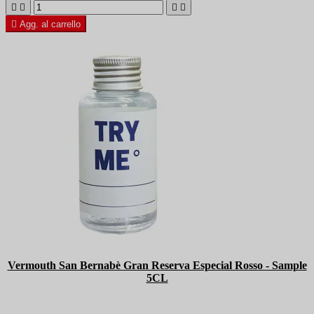





Agg. al carrello
Vermouth San Bernabè Gran Reserva Especial Rosso - Sample
5CL