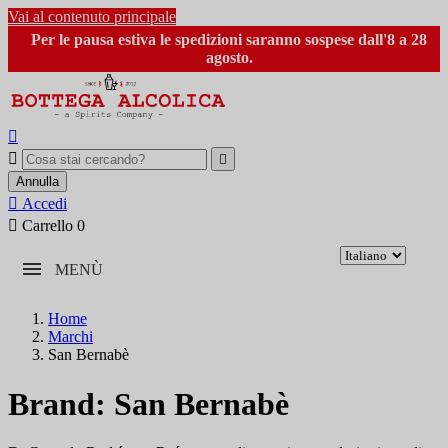
Vai al contenuto principale
Per le pausa estiva le spedizioni saranno sospese dall'8 a 28
agosto.



Annulla

Accedi

Carrello
0
MENÙ
Home
Marchi
San Bernabè
Brand: San Bernabè