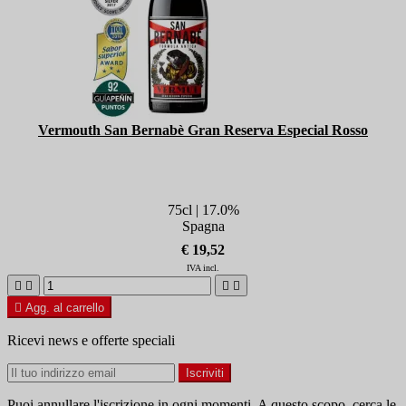
Vermouth San Bernabè Gran Reserva Especial Rosso
75cl | 17.0%
Spagna
€ 19,52
IVA incl.





Agg. al carrello
Ricevi news e offerte speciali
Puoi annullare l'iscrizione in ogni momenti. A questo scopo, cerca le