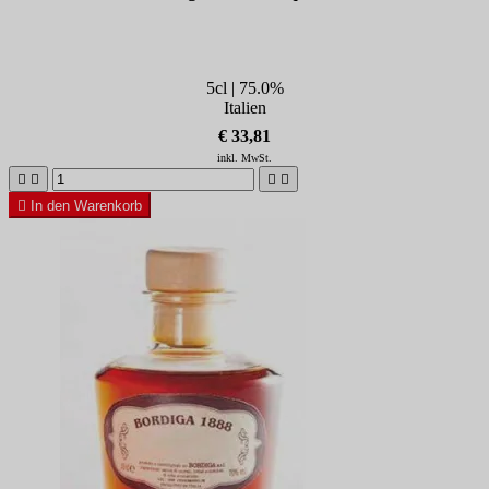
5cl | 75.0%
Italien
€ 33,81
inkl. MwSt.





In den Warenkorb