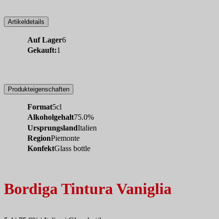
Artikeldetails
Auf Lager
6
Gekauft:
1
Produkteigenschaften
Format
5cl
Alkoholgehalt
75.0%
Ursprungsland
Italien
Region
Piemonte
Konfekt
Glass bottle
Bordiga Tintura Vaniglia