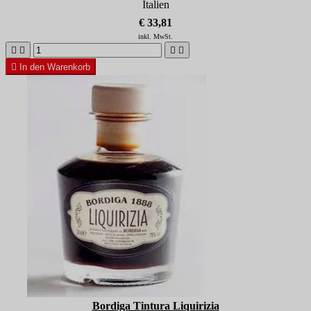
Italien
€ 33,81
inkl. MwSt.





In den Warenkorb
Bordiga Tintura Liquirizia