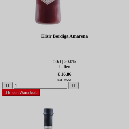
Elisir Bordiga Amarena
50cl | 20.0%
Italien
€ 16,86
inkl. MwSt.





In den Warenkorb