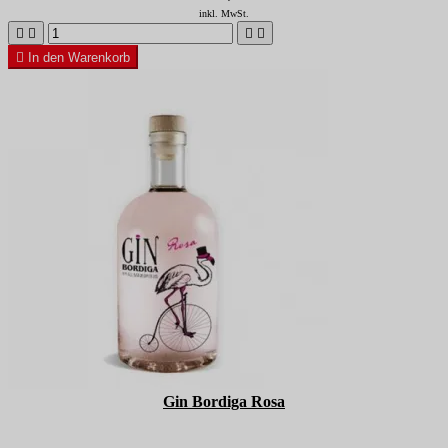
inkl. MwSt.





In den Warenkorb
Gin Bordiga Rosa