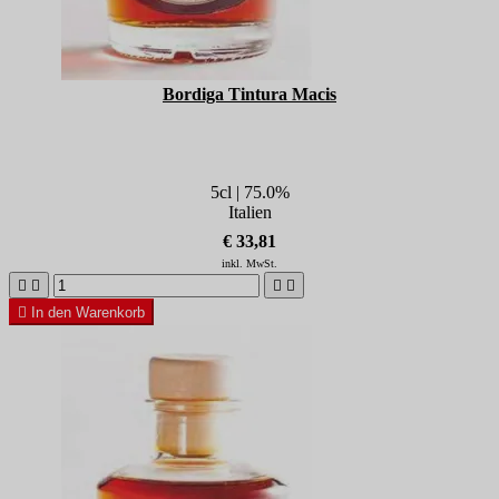
Bordiga Tintura Macis
5cl | 75.0%
Italien
€ 33,81
inkl. MwSt.





In den Warenkorb