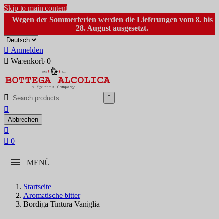
Skip to main content
Wegen der Sommerferien werden die Lieferungen vom 8. bis
28. August ausgesetzt.

Anmelden

Warenkorb
0



Abbrechen


0
MENÜ
Startseite
Aromatische bitter
Bordiga Tintura Vaniglia