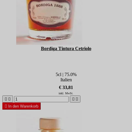
Bordiga Tintura Cetriolo
5cl | 75.0%
Italien
€ 33,81
inkl. MwSt.





In den Warenkorb