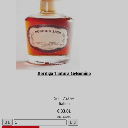
Bordiga Tintura Gelsomino
5cl | 75.0%
Italien
€ 33,81
inkl. MwSt.



