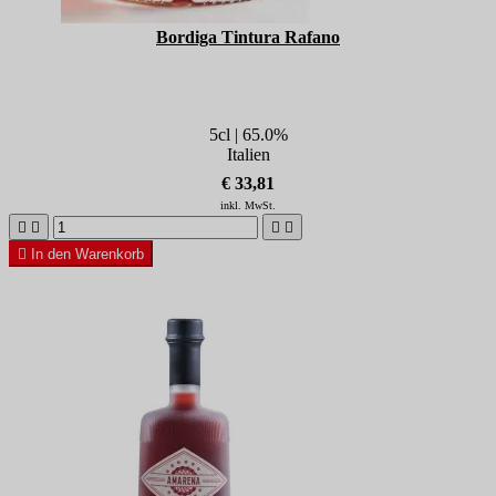
Bordiga Tintura Rafano
5cl | 65.0%
Italien
€ 33,81
inkl. MwSt.





In den Warenkorb