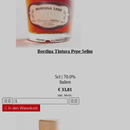
Bordiga Tintura Pepe Selim
5cl | 70.0%
Italien
€ 33,81
inkl. MwSt.





In den Warenkorb