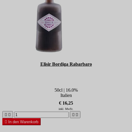
Elisir Bordiga Rabarbaro
50cl | 16.0%
Italien
€ 16,25
inkl. MwSt.





In den Warenkorb