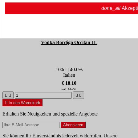
done_all
Akzept
Vodka Bordiga Occitan 1L
100cl | 40.0%
Italien
€ 18,10
inkl. MwSt.





In den Warenkorb
Erhalten Sie Neuigkeiten und spezielle Angebote
Sie können Ihr Einverständnis jederzeit widerrufen. Unsere