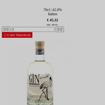
70cl | 42.0%
Italien
€ 45,32
inkl. MwSt.





In den Warenkorb