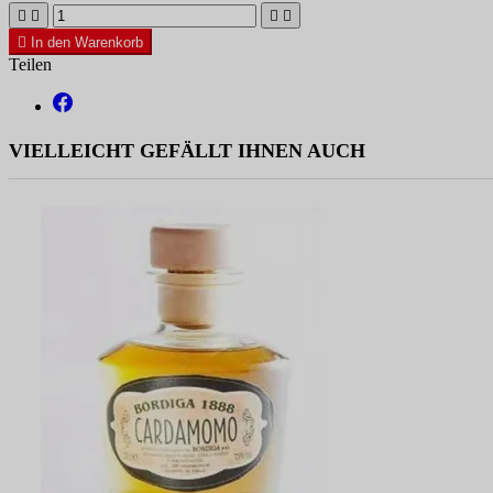





In den Warenkorb
Teilen
VIELLEICHT GEFÄLLT IHNEN AUCH