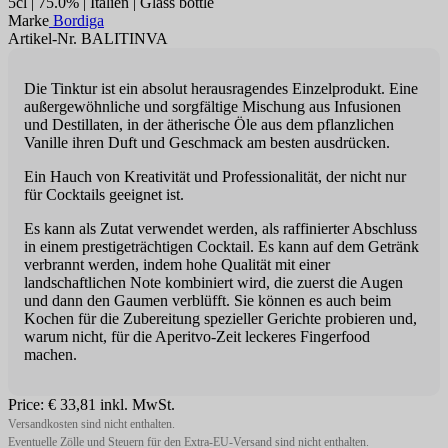
5cl | 75.0% | Italien | Glass bottle
Marke
Bordiga
Artikel-Nr. BALITINVA
Die Tinktur ist ein absolut herausragendes Einzelprodukt. Eine
außergewöhnliche und sorgfältige Mischung aus Infusionen
und Destillaten, in der ätherische Öle aus dem pflanzlichen
Vanille ihren Duft und Geschmack am besten ausdrücken.
Ein Hauch von Kreativität und Professionalität, der nicht nur
für Cocktails geeignet ist.
Es kann als Zutat verwendet werden, als raffinierter Abschluss
in einem prestigeträchtigen Cocktail. Es kann auf dem Getränk
verbrannt werden, indem hohe Qualität mit einer
landschaftlichen Note kombiniert wird, die zuerst die Augen
und dann den Gaumen verblüfft. Sie können es auch beim
Kochen für die Zubereitung spezieller Gerichte probieren und,
warum nicht, für die Aperitvo-Zeit leckeres Fingerfood
machen.
Price:
€ 33,81
inkl. MwSt.
Versandkosten sind nicht enthalten.
Eventuelle Zölle und Steuern für den Extra-EU-Versand sind nicht enthalten.