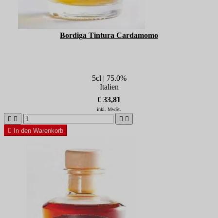
Bordiga Tintura Cardamomo
5cl | 75.0%
Italien
€ 33,81
inkl. MwSt.





In den Warenkorb