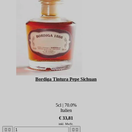
Bordiga Tintura Pepe Sichuan
5cl | 70.0%
Italien
€ 33,81
inkl. MwSt.



