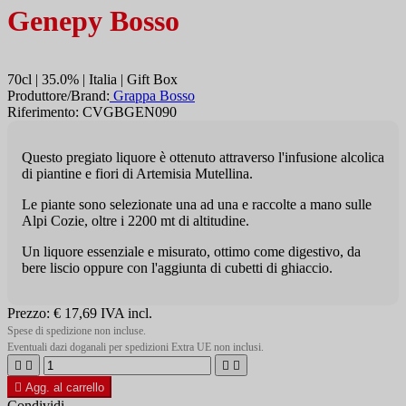
Genepy Bosso
70cl | 35.0% | Italia | Gift Box
Produttore/Brand:
Grappa Bosso
Riferimento: CVGBGEN090
Questo pregiato liquore è ottenuto attraverso l'infusione alcolica
di piantine e fiori di Artemisia Mutellina.
Le piante sono selezionate una ad una e raccolte a mano sulle
Alpi Cozie, oltre i 2200 mt di altitudine.
Un liquore essenziale e misurato, ottimo come digestivo, da
bere liscio oppure con l'aggiunta di cubetti di ghiaccio.
Prezzo:
€ 17,69
IVA incl.
Spese di spedizione non incluse.
Eventuali dazi doganali per spedizioni Extra UE non inclusi.





Agg. al carrello
Condividi