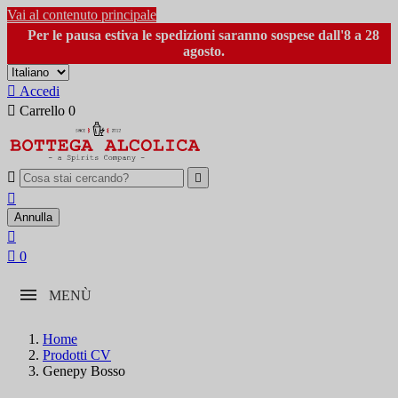
Vai al contenuto principale
Per le pausa estiva le spedizioni saranno sospese dall'8 a 28
agosto.

Accedi

Carrello
0



Annulla


0
MENÙ
Home
Prodotti CV
Genepy Bosso