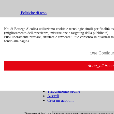
Politiche di reso
Chi siamo
Mostra/nascondi link chi siamo

Noi di Bottega Alcolica utilizziamo cookie e tecnologie simili per finalità tec
Chi siamo
Chi siamo | Bottegaalcolica.com
(miglioramento dell'esperienza, misurazione e targeting della pubblicità).
FAQ
Domande frequenti | Bottegaalcolica.co
Puoi liberamente prestare, rifiutare o revocare il tuo consenso in qualsiasi
Contattaci
fondo alla pagina.
tune
Configu
Informazioni
Mostra/nascondi link informazioni

Cookie policy
done_all
Acce
Ristoranti - Bar - Catering - Hotel
Account
Mostra/nascondi i link del tuo account

Tracciamento ordine
Accedi
Crea un account
Bottega Alcolica