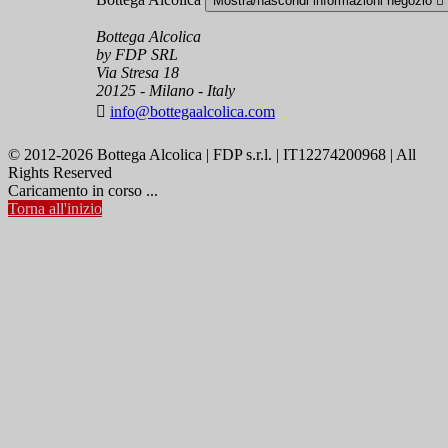
Mostra/nascondi informazioni negozio

Bottega Alcolica
by FDP SRL
Via Stresa 18
20125 - Milano - Italy

info@bottegaalcolica.com
© 2012-2026 Bottega Alcolica | FDP s.r.l. | IT12274200968 | All
Rights Reserved
Caricamento in corso ...
Torna all'inizio