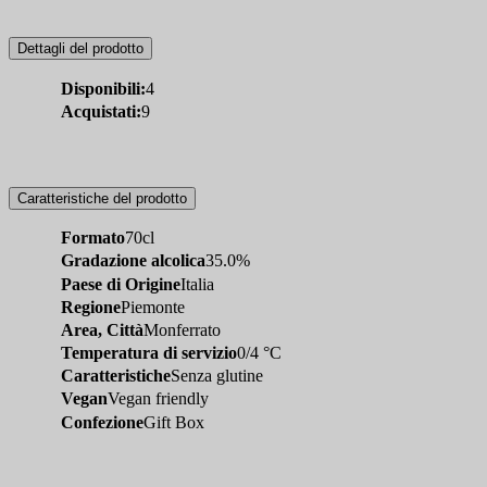
Dettagli del prodotto
Disponibili:
4
Acquistati:
9
Caratteristiche del prodotto
Formato
70cl
Gradazione alcolica
35.0%
Paese di Origine
Italia
Regione
Piemonte
Area, Città
Monferrato
Temperatura di servizio
0/4 °C
Caratteristiche
Senza glutine
Vegan
Vegan friendly
Confezione
Gift Box