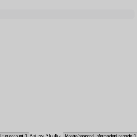
Bottega Alcolica
el tuo account

Mostra/nascondi informazioni negozio
