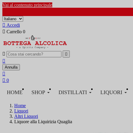
Vai al contenuto principale

Accedi

Carrello
0



Annulla


0
HOME
SHOP
DISTILLATI
LIQUORI
Home
Liquori
Altri Liquori
Liquore alla Liquirizia Quaglia