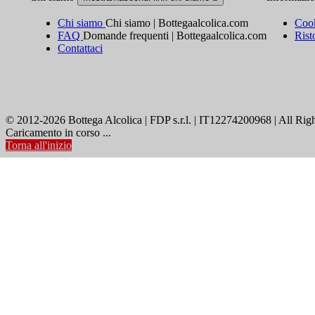
Chi siamo
Chi siamo | Bottegaalcolica.com
Cook
FAQ
Domande frequenti | Bottegaalcolica.com
Rist
Contattaci
© 2012-2026 Bottega Alcolica | FDP s.r.l. | IT12274200968 | All Rig
Caricamento in corso ...
Torna all'inizio