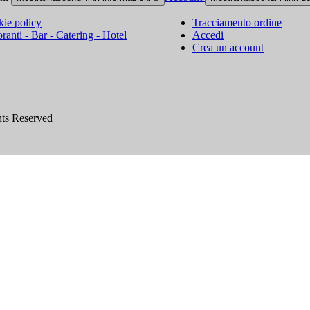
ie policy
Tracciamento ordine
oranti - Bar - Catering - Hotel
Accedi
Crea un account
hts Reserved