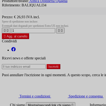
Produttore/Brand:
Antica Distilleria Quaglia
Riferimento: BALIQUALI34
Prezzo:
€ 26,93
IVA incl.
Spese di spedizione non incluse.
Eventuali dazi doganali per spedizioni Extra UE non inclusi.





Agg. al carrello
Condividi
Ricevi news e offerte speciali
Puoi annullare l'iscrizione in ogni momenti. A questo scopo, cerca le in
Termini e condizioni
Spedizione e consegna
Chi siamo
Informazi
Mostra/nascondi link chi siamo
