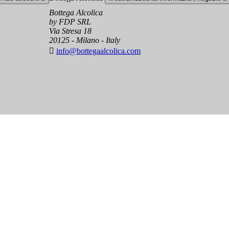
Bottega Alcolica
by FDP SRL
Via Stresa 18
20125 - Milano - Italy

info@bottegaalcolica.com