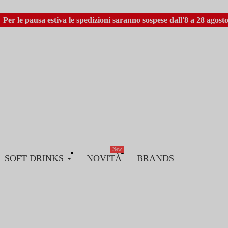
Per le pausa estiva le spedizioni saranno sospese dall'8 a 28 agosto
New
SOFT DRINKS
NOVITÀ
BRANDS