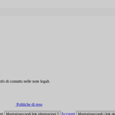
fo di contatto nelle note legali.
Politiche di reso
oni
Account
Mostra/nascondi link informazioni

Mostra/nascondi i link d