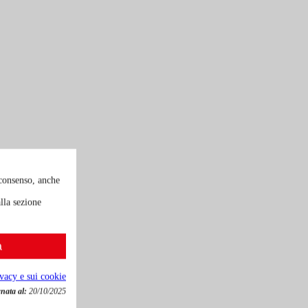
 consenso, anche
lla sezione
a
ivacy e sui cookie
nata al:
20/10/2025