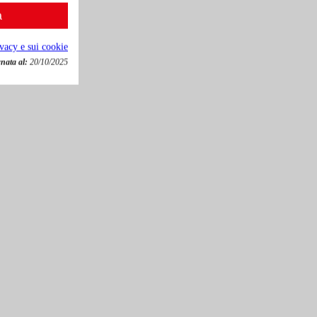
a
ivacy e sui cookie
nata al:
20/10/2025