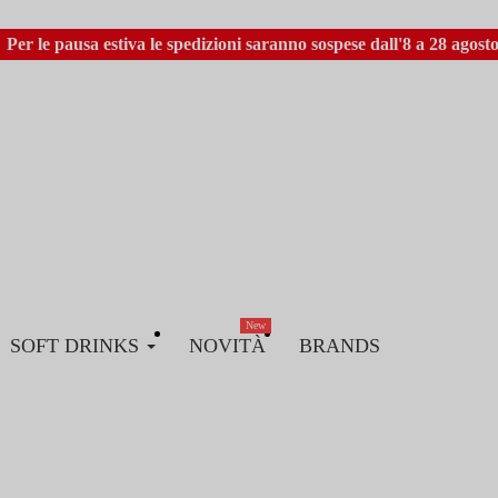
Per le pausa estiva le spedizioni saranno sospese dall'8 a 28 agosto
New
SOFT DRINKS
NOVITÀ
BRANDS