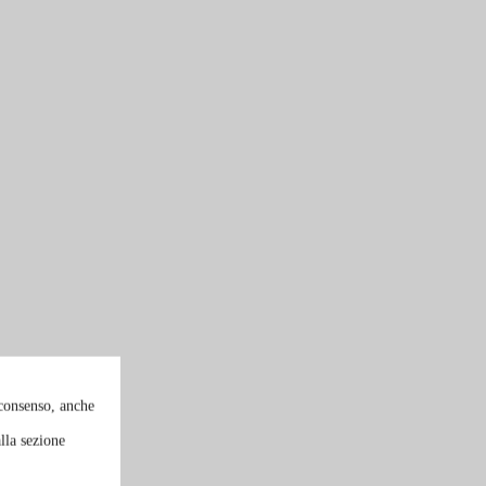
 consenso, anche
lla sezione