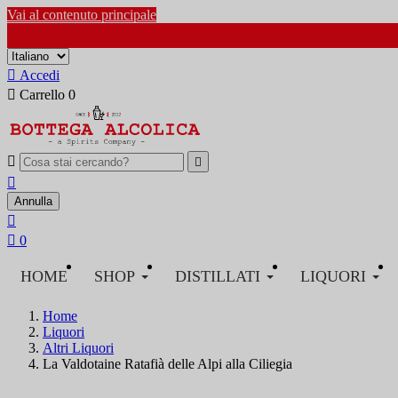
Vai al contenuto principale

Accedi

Carrello
0



Annulla


0
HOME
SHOP
DISTILLATI
LIQUORI
Home
Liquori
Altri Liquori
La Valdotaine Ratafià delle Alpi alla Ciliegia