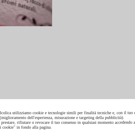
colica utilizziamo cookie e tecnologie simili per finalità tecniche e, con il tuo
à (miglioramento dell'esperienza, misurazione e targeting della pubblicità).
prestare, rifiutare o revocare il tuo consenso in qualsiasi momento accedendo a
i cookie" in fondo alla pagina.