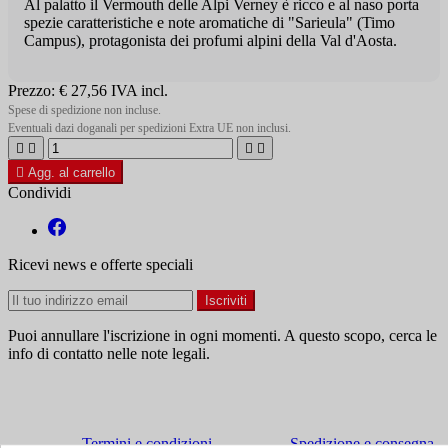
Al palatto il Vermouth delle Alpi Verney è ricco e al naso porta
spezie caratteristiche e note aromatiche di "Sarieula" (Timo
Campus), protagonista dei profumi alpini della Val d'Aosta.
Prezzo:
€ 27,56
IVA incl.
Spese di spedizione non incluse.
Eventuali dazi doganali per spedizioni Extra UE non inclusi.





Agg. al carrello
Condividi
Ricevi news e offerte speciali
Puoi annullare l'iscrizione in ogni momenti. A questo scopo, cerca le
info di contatto nelle note legali.
Termini e condizioni
Spedizione e consegna