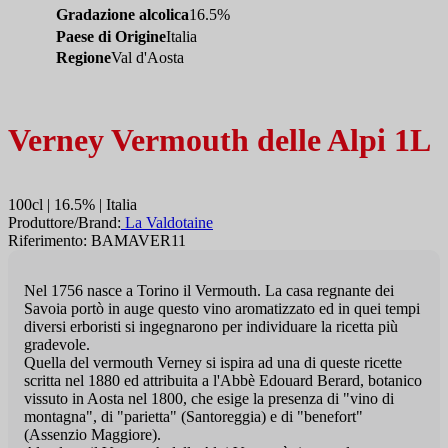
Gradazione alcolica
16.5%
Paese di Origine
Italia
Regione
Val d'Aosta
Verney Vermouth delle Alpi 1L
100cl | 16.5% | Italia
Produttore/Brand:
La Valdotaine
Riferimento: BAMAVER11
Nel 1756 nasce a Torino il Vermouth. La casa regnante dei
Savoia portò in auge questo vino aromatizzato ed in quei tempi
diversi erboristi si ingegnarono per individuare la ricetta più
gradevole.
Quella del vermouth Verney si ispira ad una di queste ricette
scritta nel 1880 ed attribuita a l'Abbè Edouard Berard, botanico
vissuto in Aosta nel 1800, che esige la presenza di "vino di
montagna", di "parietta" (Santoreggia) e di "benefort"
(Assenzio Maggiore).