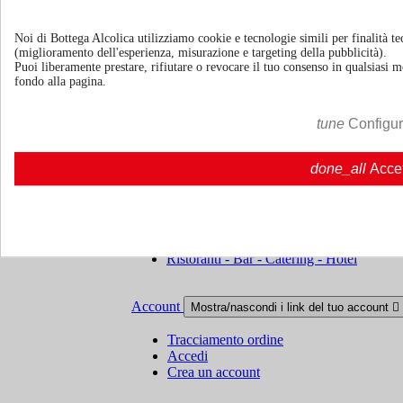
Noi di Bottega Alcolica utilizziamo cookie e tecnologie simili per finalità tec
(miglioramento dell'esperienza, misurazione e targeting della pubblicità).
Politiche di reso
Puoi liberamente prestare, rifiutare o revocare il tuo consenso in qualsiasi
fondo alla pagina.
Chi siamo
Mostra/nascondi link chi siamo

tune
Configu
Chi siamo
Chi siamo | Bottegaalcolica.com
FAQ
Domande frequenti | Bottegaalcolica.co
Contattaci
done_all
Acce
Informazioni
Mostra/nascondi link informazioni

Cookie policy
Ristoranti - Bar - Catering - Hotel
Account
Mostra/nascondi i link del tuo account

Tracciamento ordine
Accedi
Crea un account