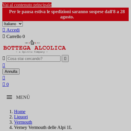
Vai al contenuto principale
Per le pausa estiva le spedizioni saranno sospese dall'8 a 28
agosto.

Accedi

Carrello
0



Annulla


0
MENÙ
Home
Liquori
Vermouth
Verney Vermouth delle Alpi 1L