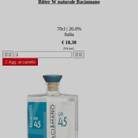
Bitter W naturale Baciamano
70cl | 26.0%
Italia
€ 18,30
IVA incl.





Agg. al carrello