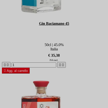
Gin Baciamano 45
50cl | 45.0%
Italia
€ 35,38
IVA incl.





Agg. al carrello