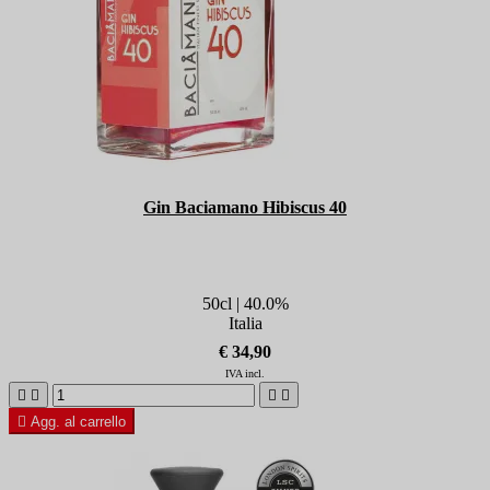
Gin Baciamano Hibiscus 40
50cl | 40.0%
Italia
€ 34,90
IVA incl.





Agg. al carrello