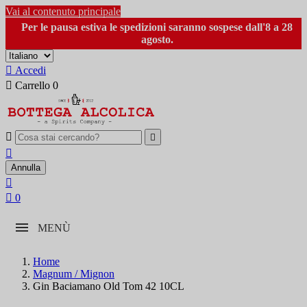
Vai al contenuto principale
Per le pausa estiva le spedizioni saranno sospese dall'8 a 28
agosto.

Accedi

Carrello
0



Annulla


0
MENÙ
Home
Magnum / Mignon
Gin Baciamano Old Tom 42 10CL