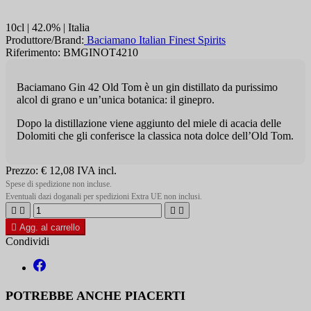
10cl | 42.0% | Italia
Produttore/Brand:
Baciamano Italian Finest Spirits
Riferimento: BMGINOT4210
Baciamano Gin 42 Old Tom è un gin distillato da purissimo
alcol di grano e un’unica botanica: il ginepro.
Dopo la distillazione viene aggiunto del miele di acacia delle
Dolomiti che gli conferisce la classica nota dolce dell’Old Tom.
Prezzo:
€ 12,08
IVA incl.
Spese di spedizione non incluse.
Eventuali dazi doganali per spedizioni Extra UE non inclusi.





Agg. al carrello
Condividi
POTREBBE ANCHE PIACERTI