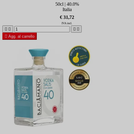
50cl | 40.0%
Italia
€ 31,72
IVA incl.





Agg. al carrello