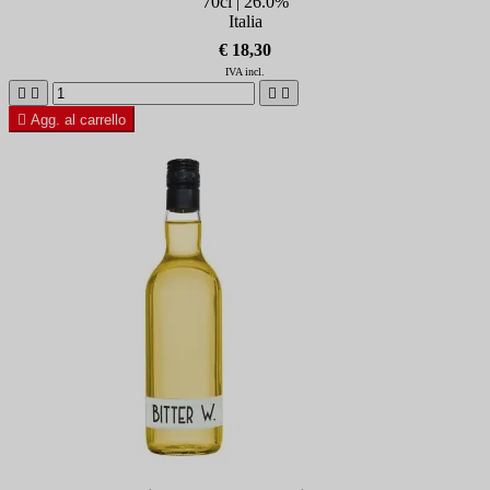
70cl | 26.0%
Italia
€ 18,30
IVA incl.





Agg. al carrello