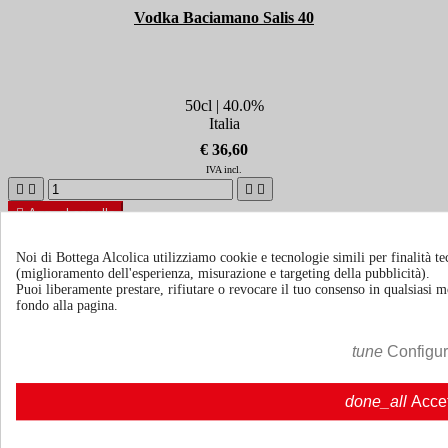
Vodka Baciamano Salis 40
50cl | 40.0%
Italia
€ 36,60
IVA incl.





Agg. al carrello
Ricevi news e offerte speciali
Noi di Bottega Alcolica utilizziamo cookie e tecnologie simili per finalità tec
(miglioramento dell'esperienza, misurazione e targeting della pubblicità).
Puoi liberamente prestare, rifiutare o revocare il tuo consenso in qualsiasi
fondo alla pagina.
Puoi annullare l'iscrizione in ogni momenti. A questo scopo, cerca le
info di contatto nelle note legali.
tune
Configu
done_all
Acce
Termini e condizioni
Spedizione e consegna