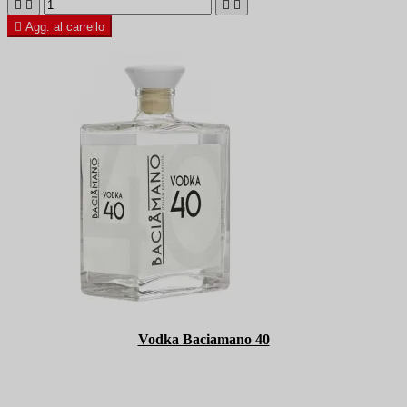





Agg. al carrello
Vodka Baciamano 40