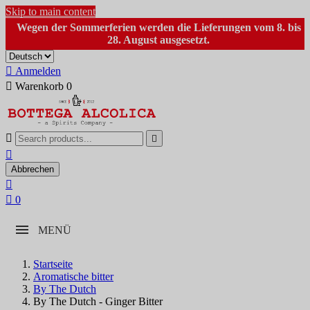
Skip to main content
Wegen der Sommerferien werden die Lieferungen vom 8. bis
28. August ausgesetzt.

Anmelden

Warenkorb
0



Abbrechen


0
MENÜ
Startseite
Aromatische bitter
By The Dutch
By The Dutch - Ginger Bitter