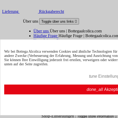
Lieferung
Rückgaberecht
Über uns
Toggle über uns links

Über uns
Über uns | Bottegaalcolica.com
Häufige Frage
Häufige Frage | Bottegaalcolica.co
Kontaktieren Sie uns
Wir bei Bottega Alcolica verwenden Cookies und ähnliche Technologien fü
Information
Toggle information links

andere Zwecke (Verbesserung der Erfahrung, Messung und Ausrichtung vo
Sie können Ihre Einwilligung jederzeit frei erteilen, verweigern oder wide
Cookie policy
unten auf der Seite zugreifen.
Ristoranti - Bar - Catering - Hote
tune
Einstellun
Ihr Konto
Toggle your account links

done_all
Akzept
Sendungsverfolgung
Anmelden
Erstellen Sie ein Konto
Shop-Einstellungen
Toggle store information
