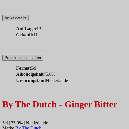
Artikeldetails
Auf Lager
13
Gekauft:
11
Produkteigenschaften
Format
5cl
Alkoholgehalt
75.0%
Ursprungsland
Niederlande
By The Dutch - Ginger Bitter
5cl | 75.0% | Niederlande
Marke
By The Dutch