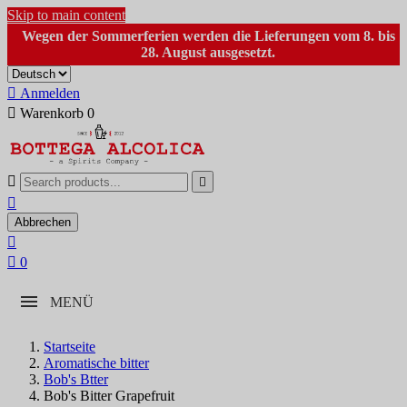
Skip to main content
Wegen der Sommerferien werden die Lieferungen vom 8. bis
28. August ausgesetzt.

Anmelden

Warenkorb
0



Abbrechen


0
MENÜ
Startseite
Aromatische bitter
Bob's Btter
Bob's Bitter Grapefruit