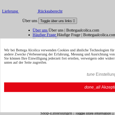
Lieferung
Rückgaberecht
Über uns
Toggle über uns links

Über uns
Über uns | Bottegaalcolica.com
Häufige Frage
Häufige Frage | Bottegaalcolica.co
Kontaktieren Sie uns
Wir bei Bottega Alcolica verwenden Cookies und ähnliche Technologien fü
Information
Toggle information links

andere Zwecke (Verbesserung der Erfahrung, Messung und Ausrichtung vo
Sie können Ihre Einwilligung jederzeit frei erteilen, verweigern oder wide
Cookie policy
unten auf der Seite zugreifen.
Ristoranti - Bar - Catering - Hote
tune
Einstellun
Ihr Konto
Toggle your account links

done_all
Akzept
Sendungsverfolgung
Anmelden
Erstellen Sie ein Konto
Shop-Einstellungen
Toggle store information
