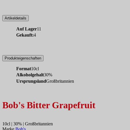
Artikeldetails
Auf Lager
11
Gekauft:
4
Produkteigenschaften
Format
10cl
Alkoholgehalt
30%
Ursprungsland
Großbritannien
Bob's Bitter Grapefruit
10cl | 30% | Großbritannien
Marke
Bob's