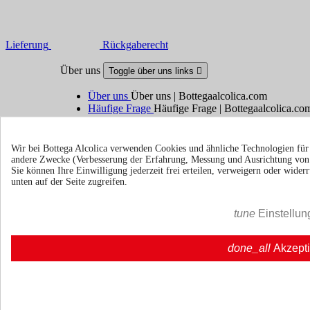
Lieferung
Rückgaberecht
Über uns
Toggle über uns links

Über uns
Über uns | Bottegaalcolica.com
Häufige Frage
Häufige Frage | Bottegaalcolica.co
Kontaktieren Sie uns
Wir bei Bottega Alcolica verwenden Cookies und ähnliche Technologien fü
Information
Toggle information links

andere Zwecke (Verbesserung der Erfahrung, Messung und Ausrichtung vo
Sie können Ihre Einwilligung jederzeit frei erteilen, verweigern oder wide
unten auf der Seite zugreifen.
Cookie policy
Ristoranti - Bar - Catering - Hote
tune
Einstellun
Ihr Konto
Toggle your account links

done_all
Akzept
Sendungsverfolgung
Anmelden
Erstellen Sie ein Konto