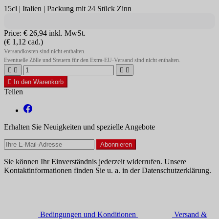
15cl | Italien | Packung mit 24 Stück Zinn
Price:
€ 26,94
inkl. MwSt.
(€ 1,12 cad.)
Versandkosten sind nicht enthalten.
Eventuelle Zölle und Steuern für den Extra-EU-Versand sind nicht enthalten.





In den Warenkorb
Teilen
Erhalten Sie Neuigkeiten und spezielle Angebote
Sie können Ihr Einverständnis jederzeit widerrufen. Unsere
Kontaktinformationen finden Sie u. a. in der Datenschutzerklärung.
Bedingungen und Konditionen
Versand &