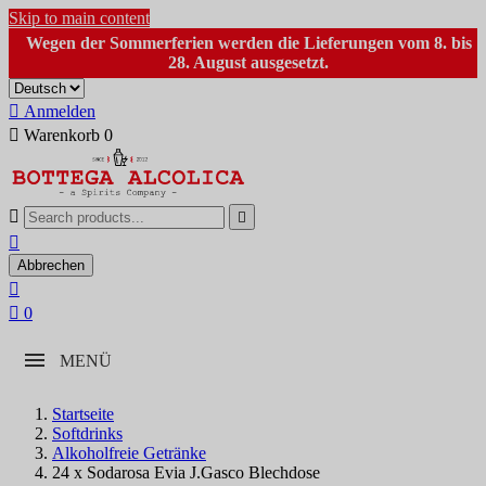
Skip to main content
Wegen der Sommerferien werden die Lieferungen vom 8. bis
28. August ausgesetzt.

Anmelden

Warenkorb
0



Abbrechen


0
MENÜ
Startseite
Softdrinks
Alkoholfreie Getränke
24 x Sodarosa Evia J.Gasco Blechdose