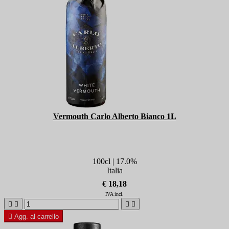
Vermouth Carlo Alberto Bianco 1L
100cl | 17.0%
Italia
€ 18,18
IVA incl.





Agg. al carrello