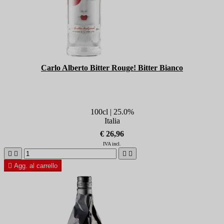
Carlo Alberto Bitter Rouge! Bitter Bianco
100cl | 25.0%
Italia
€ 26,96
IVA incl.





Agg. al carrello