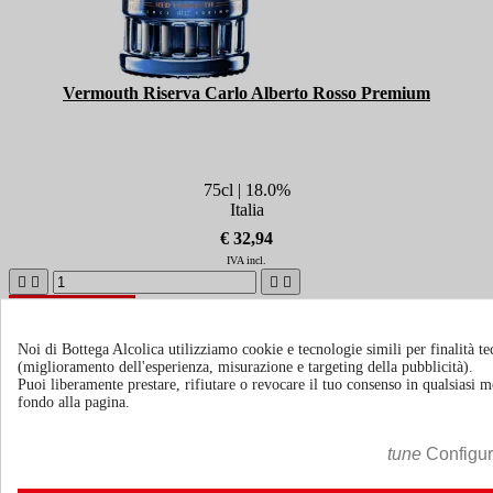
Vermouth Riserva Carlo Alberto Rosso Premium
75cl | 18.0%
Italia
€ 32,94
IVA incl.





Agg. al carrello
Ricevi news e offerte speciali
Noi di Bottega Alcolica utilizziamo cookie e tecnologie simili per finalità tec
(miglioramento dell'esperienza, misurazione e targeting della pubblicità).
Puoi liberamente prestare, rifiutare o revocare il tuo consenso in qualsiasi
fondo alla pagina.
Puoi annullare l'iscrizione in ogni momenti. A questo scopo, cerca le
info di contatto nelle note legali.
tune
Configu