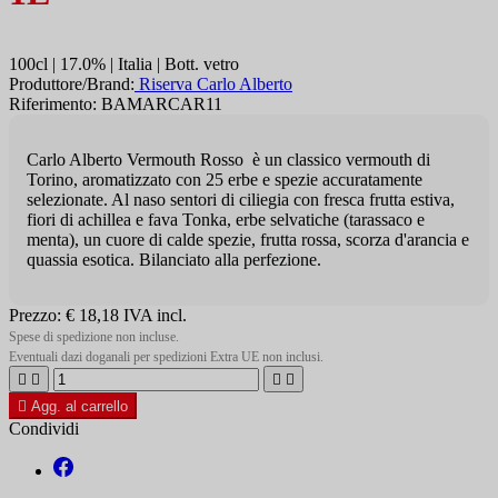
100cl | 17.0% | Italia | Bott. vetro
Produttore/Brand:
Riserva Carlo Alberto
Riferimento: BAMARCAR11
Carlo Alberto Vermouth Rosso è un classico vermouth di
Torino, aromatizzato con 25 erbe e spezie accuratamente
selezionate. Al naso sentori di ciliegia con fresca frutta estiva,
fiori di achillea e fava Tonka, erbe selvatiche (tarassaco e
menta), un cuore di calde spezie, frutta rossa, scorza d'arancia e
quassia esotica. Bilanciato alla perfezione.
Prezzo:
€ 18,18
IVA incl.
Spese di spedizione non incluse.
Eventuali dazi doganali per spedizioni Extra UE non inclusi.





Agg. al carrello
Condividi