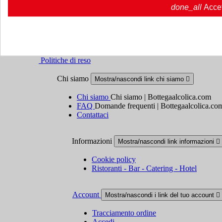
done_all
Acce
Termini e condizioni
Spedizione e consegna
Politiche di reso
Chi siamo
Mostra/nascondi link chi siamo

Chi siamo
Chi siamo | Bottegaalcolica.com
FAQ
Domande frequenti | Bottegaalcolica.co
Contattaci
Informazioni
Mostra/nascondi link informazioni

Cookie policy
Ristoranti - Bar - Catering - Hotel
Account
Mostra/nascondi i link del tuo account

Tracciamento ordine
Accedi