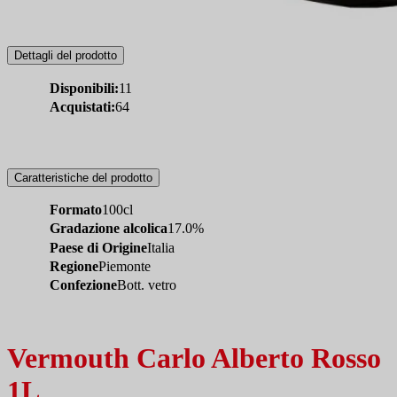
Dettagli del prodotto
Disponibili:
11
Acquistati:
64
Caratteristiche del prodotto
Formato
100cl
Gradazione alcolica
17.0%
Paese di Origine
Italia
Regione
Piemonte
Confezione
Bott. vetro
Vermouth Carlo Alberto Rosso
1L