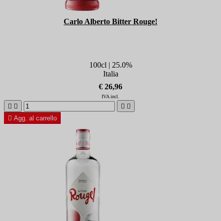
Carlo Alberto Bitter Rouge!
100cl | 25.0%
Italia
€ 26,96
IVA incl.





Agg. al carrello