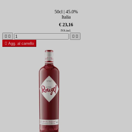
50cl | 45.0%
Italia
€ 23,16
IVA incl.





Agg. al carrello