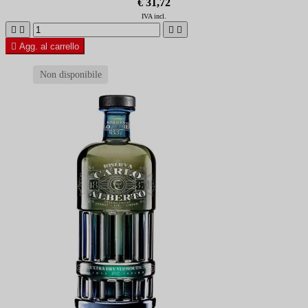
€ 31,72
IVA incl.





Agg. al carrello
Non disponibile