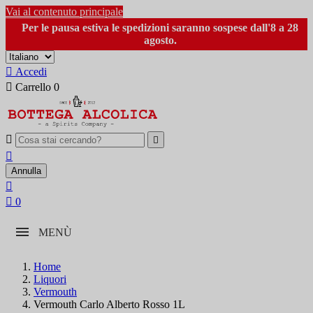
Vai al contenuto principale
Per le pausa estiva le spedizioni saranno sospese dall'8 a 28
agosto.

Accedi

Carrello
0



Annulla


0
MENÙ
Home
Liquori
Vermouth
Vermouth Carlo Alberto Rosso 1L