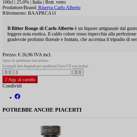
100cl | 25.0% | Italia | Bott. vetro
Produttore/Brand:
Riserva Carlo Alberto
Riferimento: BAAPRCA11
Il Bitter Rouge di Carlo Alberto
è un liquore artigianale dal gusto
leggera nota esotica. Il caldo colore rosso rispecchia alla perfezion
gradevole profumo floreale e fruttato, che accentua il tripudio di se
Prezzo:
€ 26,96
IVA incl.
Spese di spedizione non incluse.
Eventuali dazi doganali per spedizioni Extra UE non inclusi.





Agg. al carrello
Condividi
POTREBBE ANCHE PIACERTI