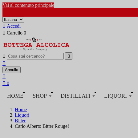
Vai al contenuto principale

Accedi

Carrello
0



Annulla


0
HOME
SHOP
DISTILLATI
LIQUORI
Home
Liquori
Bitter
Carlo Alberto Bitter Rouge!