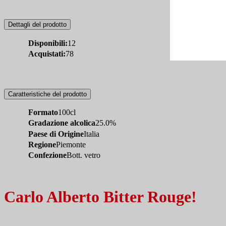
Dettagli del prodotto
Disponibili:
12
Acquistati:
78
Caratteristiche del prodotto
Formato
100cl
Gradazione alcolica
25.0%
Paese di Origine
Italia
Regione
Piemonte
Confezione
Bott. vetro
Carlo Alberto Bitter Rouge!