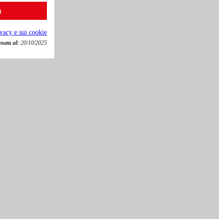
a
ivacy e sui cookie
nata al:
20/10/2025