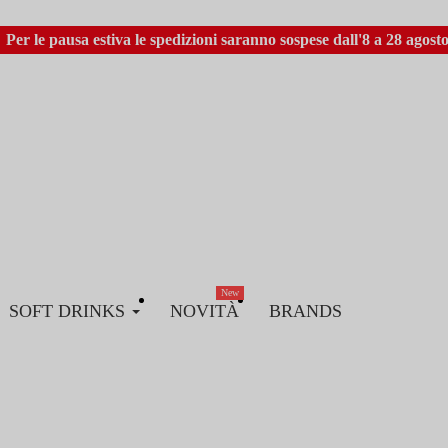
Per le pausa estiva le spedizioni saranno sospese dall'8 a 28 agosto
New
SOFT DRINKS
NOVITÀ
BRANDS