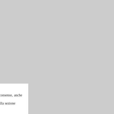
 consenso, anche
lla sezione