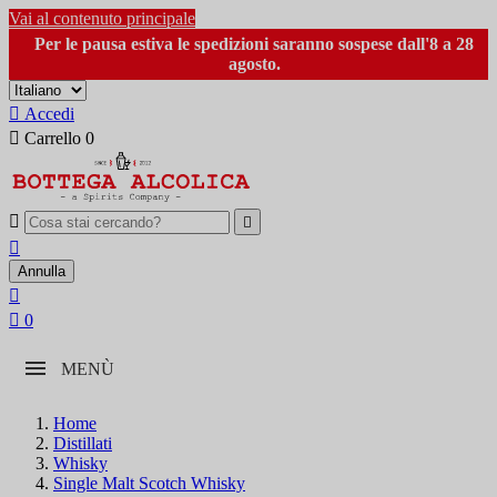
Vai al contenuto principale
Per le pausa estiva le spedizioni saranno sospese dall'8 a 28
agosto.

Accedi

Carrello
0



Annulla


0
MENÙ
Home
Distillati
Whisky
Single Malt Scotch Whisky