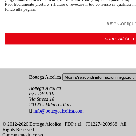
Puoi liberamente prestare, rifiutare o revocare il tuo consenso in qualsiasi
Informazioni
Mostra/nascondi link informazioni

fondo alla pagina.
Cookie policy
Ristoranti - Bar - Catering - Hotel
tune
Configu
Account
done_all
Acce
Mostra/nascondi i link del tuo account

Tracciamento ordine
Accedi
Crea un account
Bottega Alcolica
Mostra/nascondi informazioni negozio

Bottega Alcolica
by FDP SRL
Via Stresa 18
20125 - Milano - Italy

info@bottegaalcolica.com
© 2012-2026 Bottega Alcolica | FDP s.r.l. | IT12274200968 | All
Rights Reserved
Caricamento in corso ...