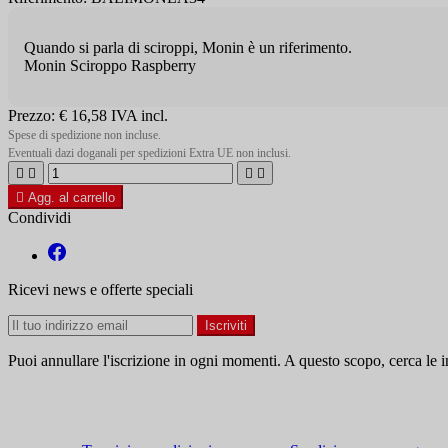
Quando si parla di sciroppi, Monin è un riferimento.
Monin Sciroppo Raspberry
Prezzo:
€ 16,58
IVA incl.
Spese di spedizione non incluse.
Eventuali dazi doganali per spedizioni Extra UE non inclusi.





Agg. al carrello
Condividi
Ricevi news e offerte speciali
Puoi annullare l'iscrizione in ogni momenti. A questo scopo, cerca le in