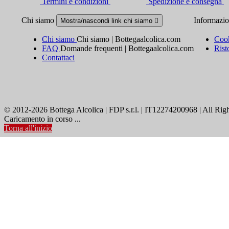
Termini e condizioni
Spedizione e consegna
Chi siamo
Informazi
Mostra/nascondi link chi siamo

Chi siamo
Chi siamo | Bottegaalcolica.com
Cook
FAQ
Domande frequenti | Bottegaalcolica.com
Rist
Contattaci
© 2012-2026 Bottega Alcolica | FDP s.r.l. | IT12274200968 | All Rig
Caricamento in corso ...
Torna all'inizio