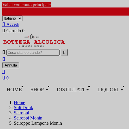
Vai al contenuto principale

Accedi

Carrello
0



Annulla


0
HOME
SHOP
DISTILLATI
LIQUORI
Home
Soft Drink
Sciroppi
Sciroppi Monin
Sciroppo Lampone Monin