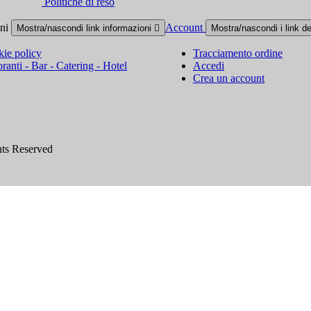
Politiche di reso
oni
Account
Mostra/nascondi link informazioni

Mostra/nascondi i link d
ie policy
Tracciamento ordine
oranti - Bar - Catering - Hotel
Accedi
Crea un account
hts Reserved