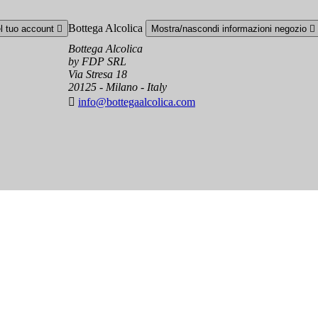
Bottega Alcolica
el tuo account

Mostra/nascondi informazioni negozio

Bottega Alcolica
by FDP SRL
Via Stresa 18
20125 - Milano - Italy

info@bottegaalcolica.com