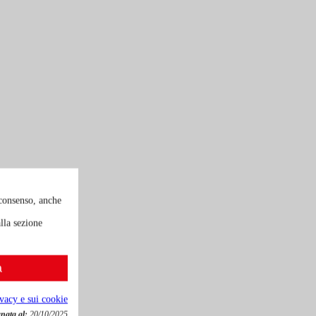
 consenso, anche
lla sezione
a
ivacy e sui cookie
nata al:
20/10/2025