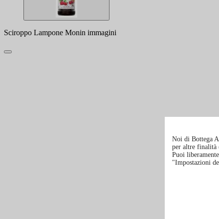
Sciroppo Lampone Monin immagini
Noi di Bottega Al
per altre finalit
Puoi liberamente 
"Impostazioni de