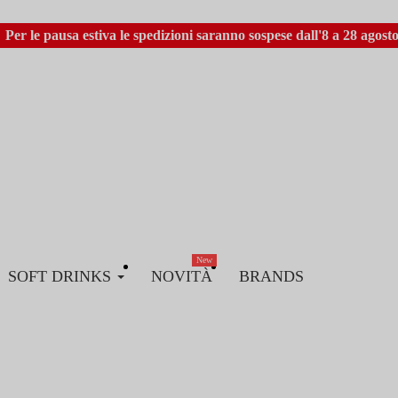
Per le pausa estiva le spedizioni saranno sospese dall'8 a 28 agosto
New
SOFT DRINKS
NOVITÀ
BRANDS