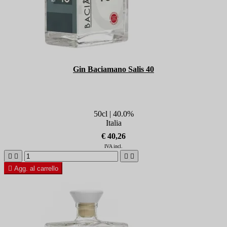
Gin Baciamano Salis 40
50cl | 40.0%
Italia
€ 40,26
IVA incl.





Agg. al carrello