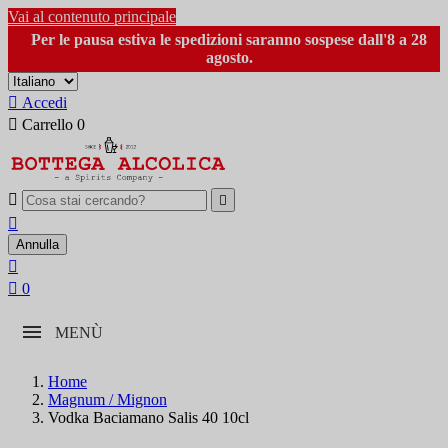
Vai al contenuto principale
Per le pausa estiva le spedizioni saranno sospese dall'8 a 28
agosto.

Accedi

Carrello
0



Annulla


0
MENÙ
Home
Magnum / Mignon
Vodka Baciamano Salis 40 10cl