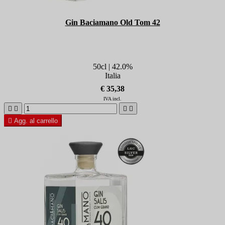
Gin Baciamano Old Tom 42
50cl | 42.0%
Italia
€ 35,38
IVA incl.





Agg. al carrello