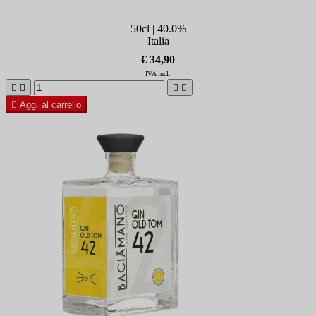
50cl | 40.0%
Italia
€ 34,90
IVA incl.





Agg. al carrello