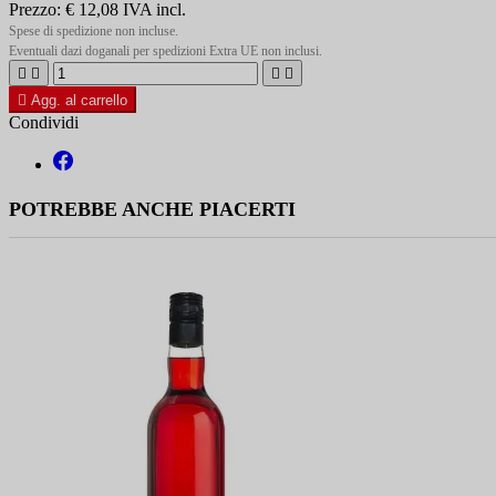
Prezzo:
€ 12,08
IVA incl.
Spese di spedizione non incluse.
Eventuali dazi doganali per spedizioni Extra UE non inclusi.





Agg. al carrello
Condividi
POTREBBE ANCHE PIACERTI