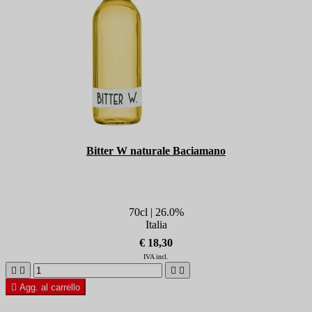
Bitter W naturale Baciamano
70cl | 26.0%
Italia
€ 18,30
IVA incl.





Agg. al carrello