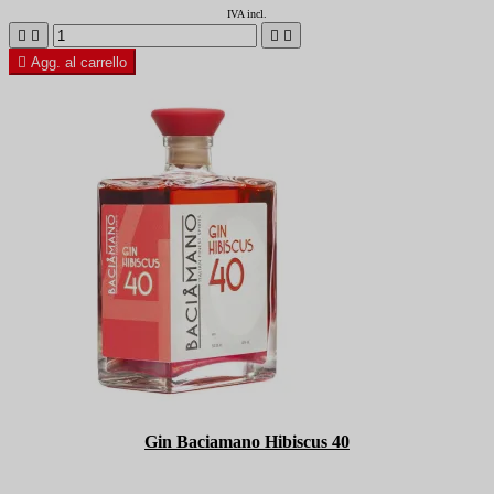
IVA incl.





Agg. al carrello
Gin Baciamano Hibiscus 40