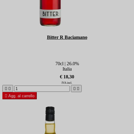
Bitter R Baciamano
70cl | 26.0%
Italia
€ 18,30
IVA incl.





Agg. al carrello