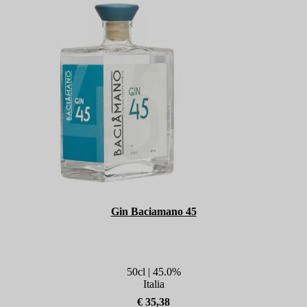
Gin Baciamano 45
50cl | 45.0%
Italia
€ 35,38