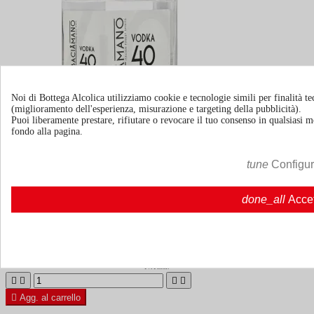
Noi di Bottega Alcolica utilizziamo cookie e tecnologie simili per finalità tec
(miglioramento dell'esperienza, misurazione e targeting della pubblicità).
Puoi liberamente prestare, rifiutare o revocare il tuo consenso in qualsiasi
fondo alla pagina.
Vodka Baciamano 40
tune
Configu
done_all
Acce
50cl | 40.0%
Italia
€ 31,72
IVA incl.





Agg. al carrello