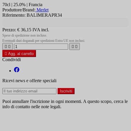
70cl | 25.0% | Francia
Produttore/Brand:
Merlet
Riferimento: BALIMERAPR34
Prezzo:
€ 36,15
IVA incl.
Spese di spedizione non incluse.
Eventuali dazi doganali per spedizioni Extra UE non inclusi.





Agg. al carrello
Condividi
Ricevi news e offerte speciali
Puoi annullare l'iscrizione in ogni momenti. A questo scopo, cerca le
info di contatto nelle note legali.