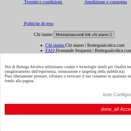
Termini e condizioni
Spedizione e consegna
Politiche di reso
Chi siamo
Mostra/nascondi link chi siamo

Chi siamo
Chi siamo | Bottegaalcolica.com
FAQ
Domande frequenti | Bottegaalcolica.co
Contattaci
Noi di Bottega Alcolica utilizziamo cookie e tecnologie simili per finalità tec
Informazioni
Mostra/nascondi link informazioni

(miglioramento dell'esperienza, misurazione e targeting della pubblicità).
Puoi liberamente prestare, rifiutare o revocare il tuo consenso in qualsiasi
fondo alla pagina.
Cookie policy
Ristoranti - Bar - Catering - Hotel
tune
Configu
Account
Mostra/nascondi i link del tuo account

done_all
Acce
Tracciamento ordine
Accedi
Crea un account