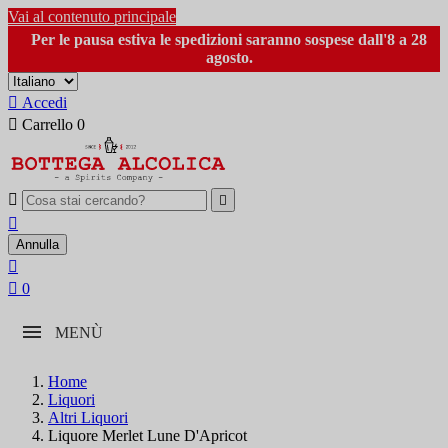
Vai al contenuto principale
Per le pausa estiva le spedizioni saranno sospese dall'8 a 28
agosto.

Accedi

Carrello
0



Annulla


0
MENÙ
Home
Liquori
Altri Liquori
Liquore Merlet Lune D'Apricot