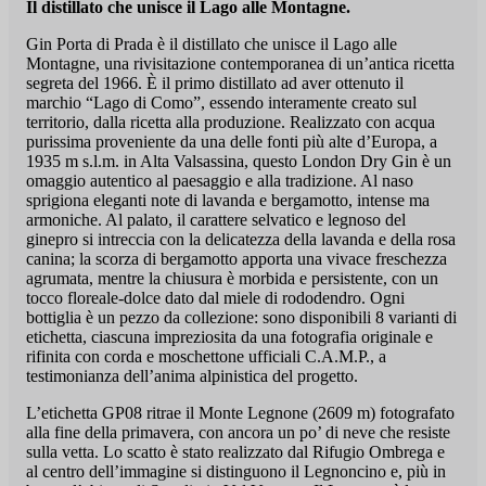
Il distillato che unisce il Lago alle Montagne.
Gin Porta di Prada è il distillato che unisce il Lago alle
Montagne, una rivisitazione contemporanea di un’antica ricetta
segreta del 1966. È il primo distillato ad aver ottenuto il
marchio “Lago di Como”, essendo interamente creato sul
territorio, dalla ricetta alla produzione. Realizzato con acqua
purissima proveniente da una delle fonti più alte d’Europa, a
1935 m s.l.m. in Alta Valsassina, questo London Dry Gin è un
omaggio autentico al paesaggio e alla tradizione. Al naso
sprigiona eleganti note di lavanda e bergamotto, intense ma
armoniche. Al palato, il carattere selvatico e legnoso del
ginepro si intreccia con la delicatezza della lavanda e della rosa
canina; la scorza di bergamotto apporta una vivace freschezza
agrumata, mentre la chiusura è morbida e persistente, con un
tocco floreale-dolce dato dal miele di rododendro. Ogni
bottiglia è un pezzo da collezione: sono disponibili 8 varianti di
etichetta, ciascuna impreziosita da una fotografia originale e
rifinita con corda e moschettone ufficiali C.A.M.P., a
testimonianza dell’anima alpinistica del progetto.
L’etichetta GP08 ritrae il Monte Legnone (2609 m) fotografato
alla fine della primavera, con ancora un po’ di neve che resiste
sulla vetta. Lo scatto è stato realizzato dal Rifugio Ombrega e
al centro dell’immagine si distinguono il Legnoncino e, più in