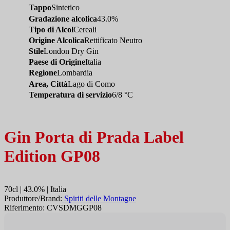
Tappo
Sintetico
Gradazione alcolica
43.0%
Tipo di Alcol
Cereali
Origine Alcolica
Rettificato Neutro
Stile
London Dry Gin
Paese di Origine
Italia
Regione
Lombardia
Area, Città
Lago di Como
Temperatura di servizio
6/8 °C
Gin Porta di Prada Label
Edition GP08
70cl | 43.0% | Italia
Produttore/Brand:
Spiriti delle Montagne
Riferimento: CVSDMGGP08