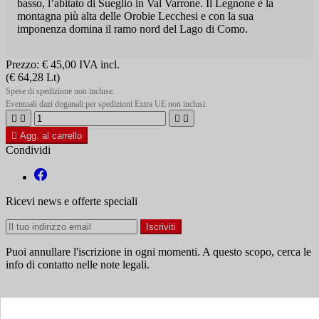
basso, l’abitato di Sueglio in Val Varrone. Il Legnone è la
montagna più alta delle Orobie Lecchesi e con la sua
imponenza domina il ramo nord del Lago di Como.
Prezzo:
€ 45,00
IVA incl.
(€ 64,28 Lt)
Spese di spedizione non incluse.
Eventuali dazi doganali per spedizioni Extra UE non inclusi.





Agg. al carrello
Condividi
Ricevi news e offerte speciali
Puoi annullare l'iscrizione in ogni momenti. A questo scopo, cerca le
info di contatto nelle note legali.