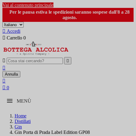
Vai al contenuto principale
Per le pausa estiva le spedizioni saranno sospese dall'8 a 28
agosto.

Accedi

Carrello
0



Annulla


0
MENÙ
Home
Distillati
Gin
Gin Porta di Prada Label Edition GP08