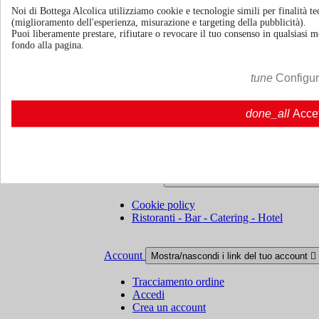
Termini e condizioni
Spedizione e consegna
Noi di Bottega Alcolica utilizziamo cookie e tecnologie simili per finalità tec
(miglioramento dell'esperienza, misurazione e targeting della pubblicità).
Puoi liberamente prestare, rifiutare o revocare il tuo consenso in qualsiasi
fondo alla pagina.
Politiche di reso
tune
Configu
Chi siamo
Mostra/nascondi link chi siamo

done_all
Acce
Chi siamo
Chi siamo | Bottegaalcolica.com
FAQ
Domande frequenti | Bottegaalcolica.co
Contattaci
Informazioni
Mostra/nascondi link informazioni

Cookie policy
Ristoranti - Bar - Catering - Hotel
Account
Mostra/nascondi i link del tuo account

Tracciamento ordine
Accedi
Crea un account