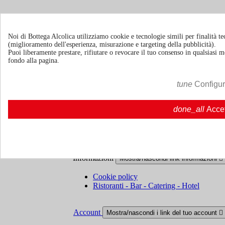
Noi di Bottega Alcolica utilizziamo cookie e tecnologie simili per finalità tec
Termini e condizioni
Spedizione e consegna
(miglioramento dell'esperienza, misurazione e targeting della pubblicità).
Puoi liberamente prestare, rifiutare o revocare il tuo consenso in qualsiasi
fondo alla pagina.
Politiche di reso
tune
Configu
Chi siamo
Mostra/nascondi link chi siamo

done_all
Acce
Chi siamo
Chi siamo | Bottegaalcolica.com
FAQ
Domande frequenti | Bottegaalcolica.co
Contattaci
Informazioni
Mostra/nascondi link informazioni

Cookie policy
Ristoranti - Bar - Catering - Hotel
Account
Mostra/nascondi i link del tuo account
