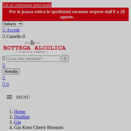
Vai al contenuto principale
Per le pausa estiva le spedizioni saranno sospese dall'8 a 28
agosto.

Accedi

Carrello
0



Annulla


0
MENÙ
Home
Distillati
Gin
Gin Kuro Cherry Blossom