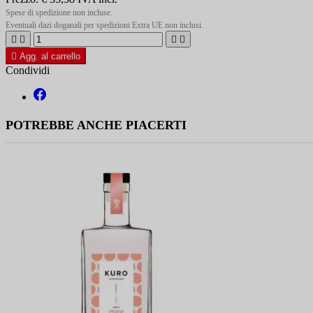
Spese di spedizione non incluse.
Eventuali dazi doganali per spedizioni Extra UE non inclusi.





Agg. al carrello
Condividi
POTREBBE ANCHE PIACERTI