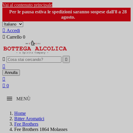
Vai al contenuto principale
Per le pausa estiva le spedizioni saranno sospese dall'8 a 28
agosto.

Accedi

Carrello
0



Annulla


0
MENÙ
Home
Bitter Aromatici
Fee Brothers
Fee Brothers 1864 Molasses