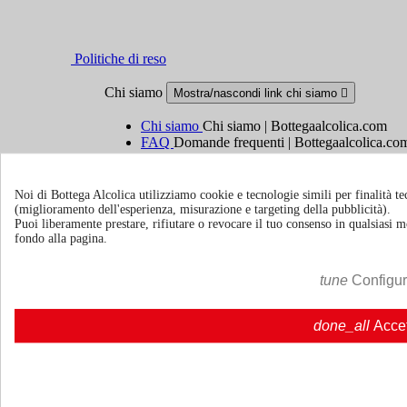
Politiche di reso
Chi siamo
Mostra/nascondi link chi siamo

Chi siamo
Chi siamo | Bottegaalcolica.com
FAQ
Domande frequenti | Bottegaalcolica.co
Contattaci
Noi di Bottega Alcolica utilizziamo cookie e tecnologie simili per finalità tec
Informazioni
Mostra/nascondi link informazioni

(miglioramento dell'esperienza, misurazione e targeting della pubblicità).
Puoi liberamente prestare, rifiutare o revocare il tuo consenso in qualsiasi
fondo alla pagina.
Cookie policy
Ristoranti - Bar - Catering - Hotel
tune
Configu
Account
Mostra/nascondi i link del tuo account

done_all
Acce
Tracciamento ordine
Accedi
Crea un account