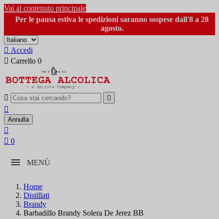
Vai al contenuto principale
Per le pausa estiva le spedizioni saranno sospese dall'8 a 28
agosto.

Accedi

Carrello
0



Annulla


0
MENÙ
Home
Distillati
Brandy
Barbadillo Brandy Solera De Jerez BB