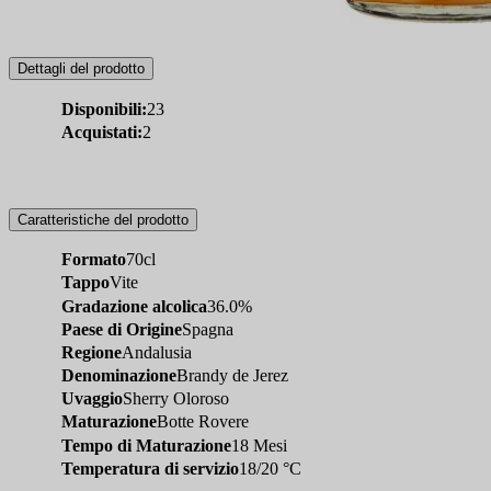
Dettagli del prodotto
Disponibili:
23
Acquistati:
2
Caratteristiche del prodotto
Formato
70cl
Tappo
Vite
Gradazione alcolica
36.0%
Paese di Origine
Spagna
Regione
Andalusia
Denominazione
Brandy de Jerez
Uvaggio
Sherry Oloroso
Maturazione
Botte Rovere
Tempo di Maturazione
18 Mesi
Temperatura di servizio
18/20 °C