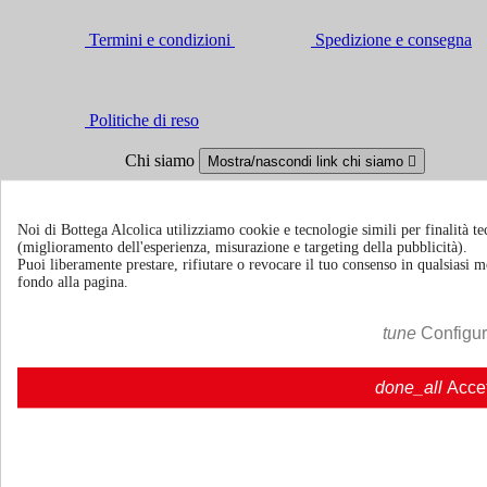
Termini e condizioni
Spedizione e consegna
Politiche di reso
Chi siamo
Mostra/nascondi link chi siamo

Chi siamo
Chi siamo | Bottegaalcolica.com
FAQ
Domande frequenti | Bottegaalcolica.co
Noi di Bottega Alcolica utilizziamo cookie e tecnologie simili per finalità tec
Contattaci
(miglioramento dell'esperienza, misurazione e targeting della pubblicità).
Puoi liberamente prestare, rifiutare o revocare il tuo consenso in qualsiasi
fondo alla pagina.
Informazioni
Mostra/nascondi link informazioni

tune
Configu
Cookie policy
Ristoranti - Bar - Catering - Hotel
done_all
Acce
Account
Mostra/nascondi i link del tuo account

Tracciamento ordine
Accedi