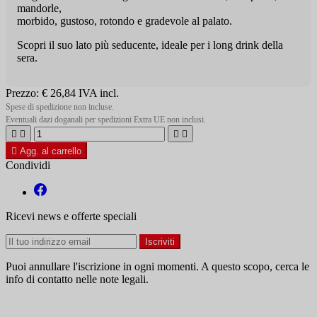
mandorle,
morbido, gustoso, rotondo e gradevole al palato.
Scopri il suo lato più seducente, ideale per i long drink della
sera.
Prezzo:
€ 26,84
IVA incl.
Spese di spedizione non incluse.
Eventuali dazi doganali per spedizioni Extra UE non inclusi.





Agg. al carrello
Condividi
Ricevi news e offerte speciali
Puoi annullare l'iscrizione in ogni momenti. A questo scopo, cerca le
info di contatto nelle note legali.