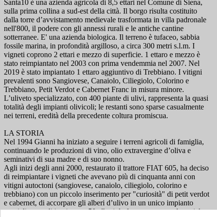
Santa10 è una azienda agricola di 8,5 ettari nel Comune di Siena,
sulla prima collina a sud-est della città. Il borgo risulta costituito
dalla torre d’avvistamento medievale trasformata in villa padronale
nell'800, il podere con gli annessi rurali e le antiche cantine
sotterranee. E' una azienda biologica. Il terreno è tufaceo, sabbia
fossile marina, in profondità argilloso, a circa 300 metri s.l.m. I
vigneti coprono 2 ettari e mezzo di superficie. 1 ettaro e mezzo è
stato reimpiantato nel 2003 con prima vendemmia nel 2007. Nel
2019 è stato impiantato 1 ettaro aggiuntivo di Trebbiano. I vitigni
prevalenti sono Sangiovese, Canaiolo, Ciliegiolo, Colorino e
Trebbiano, Petit Verdot e Cabernet Franc in misura minore.
L’uliveto specializzato, con 400 piante di ulivi, rappresenta la quasi
totalità degli impianti olivicoli; le restanti sono sparse casualmente
nei terreni, eredità della precedente coltura promiscua.
LA STORIA
Nel 1994 Gianni ha iniziato a seguire i terreni agricoli di famiglia,
continuando le produzioni di vino, olio extravergine d’oliva e
seminativi di sua madre e di suo nonno.
Agli inizi degli anni 2000, restaurato il trattore FIAT 605, ha deciso
di reimpiantare i vigneti che avevano più di cinquanta anni con
vitigni autoctoni (sangiovese, canaiolo, ciliegiolo, colorino e
trebbiano) con un piccolo inserimento per "curiosità" di petit verdot
e cabernet, di accorpare gli alberi d’ulivo in un unico impianto
specializzato, di impiantare 50 alberi da frutto recuperando antiche