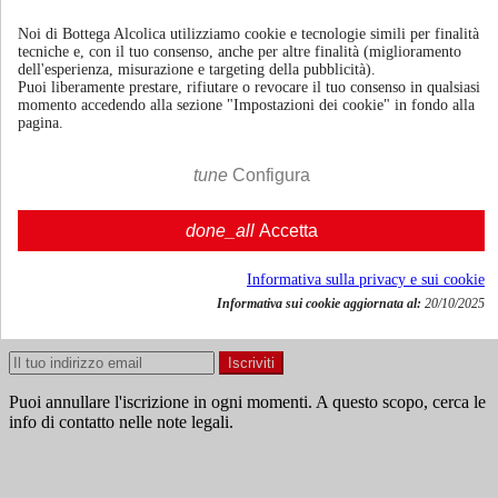
specie e di restaurare le antiche cantine e sotterranei della torre
medievale.
Noi di Bottega Alcolica utilizziamo cookie e tecnologie simili per finalità
Nel 2007 Santa10 ha così ottenuto la prima produzione di vino rosso
tecniche e, con il tuo consenso, anche per altre finalità (miglioramento
naturale, sfruttando le qualità della terra gialla di Siena ed affinando i
dell'esperienza, misurazione e targeting della pubblicità).
metodi di vinificazione.
Puoi liberamente prestare, rifiutare o revocare il tuo consenso in qualsiasi
momento accedendo alla sezione "Impostazioni dei cookie" in fondo alla
Il risultato è che adesso Santa10 ha una produzione di circa 8.000
pagina.
bottiglie che Gianni, Elisa, Tommaso e Teresa portano a conoscere
per il mondo.
tune
Configura
Nessun prodotto disponibile al momento
Resta in contatto! Altri prodotti verranno mostrati qui non appena
done_all
Accetta
saranno stati aggiunti.
Informativa sulla privacy e sui cookie

Torna alla Home
Informativa sui cookie aggiornata al:
20/10/2025
Ricevi news e offerte speciali
Puoi annullare l'iscrizione in ogni momenti. A questo scopo, cerca le
info di contatto nelle note legali.