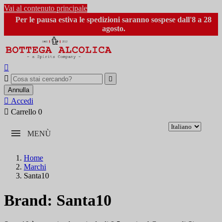
Vai al contenuto principale
Per le pausa estiva le spedizioni saranno sospese dall'8 a 28
agosto.



Annulla

Accedi

Carrello
0
MENÙ
Home
Marchi
Santa10
Brand: Santa10