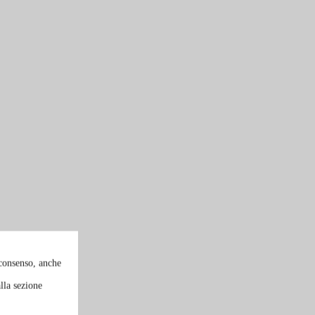
 consenso, anche
lla sezione