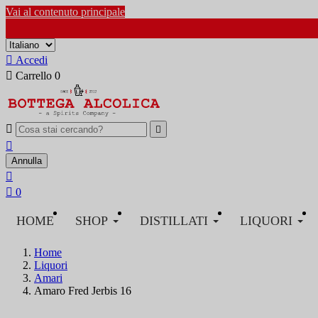
Vai al contenuto principale

Accedi

Carrello
0



Annulla


0
HOME
SHOP
DISTILLATI
LIQUORI
Home
Liquori
Amari
Amaro Fred Jerbis 16