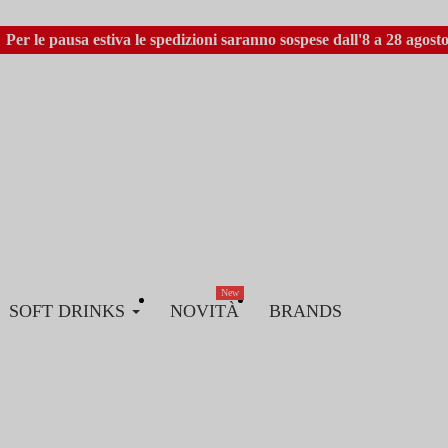
Per le pausa estiva le spedizioni saranno sospese dall'8 a 28 agosto
New
SOFT DRINKS
NOVITÀ
BRANDS