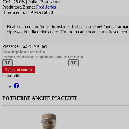
70cl | 25.0% | Italia | Bott. vetro
Produttore/Brand:
Fred Jerbis
Riferimento: FJAMA16070
Realizzato con un’unica infusione alcolica, come nell’antica farmacop
cipresso, betulla e ribes nero. Un’aroma amaricante, ma fresco, co
Prezzo:
€ 26,54
IVA incl.
Spese di spedizione non incluse.
Eventuali dazi doganali per spedizioni Extra UE non inclusi.





Agg. al carrello
Condividi
POTREBBE ANCHE PIACERTI