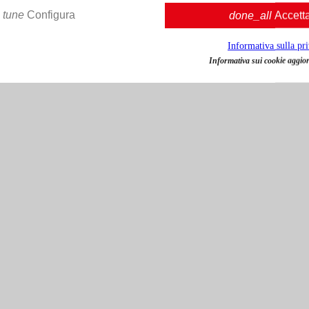
tune
Configura
done_all
Accett
Informativa sulla pr
Informativa sui cookie aggior