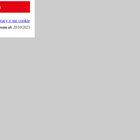
a
ivacy e sui cookie
nata al:
20/10/2025