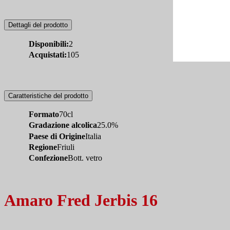
Dettagli del prodotto
Disponibili:
2
Acquistati:
105
Caratteristiche del prodotto
Formato
70cl
Gradazione alcolica
25.0%
Paese di Origine
Italia
Regione
Friuli
Confezione
Bott. vetro
Amaro Fred Jerbis 16