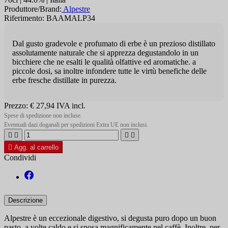
Produttore/Brand:
Alpestre
Riferimento: BAAMALP34
Dal gusto gradevole e profumato di erbe è un prezioso distillato
assolutamente naturale che si apprezza degustandolo in un
bicchiere che ne esalti le qualità olfattive ed aromatiche. a
piccole dosi, sa inoltre infondere tutte le virtù benefiche delle
erbe fresche distillate in purezza.
Prezzo:
€ 27,94
IVA incl.
Spese di spedizione non incluse.
Eventuali dazi doganali per spedizioni Extra UE non inclusi.





Agg. al carrello
Condividi
Descrizione
Alpestre è un eccezionale digestivo, si degusta puro dopo un buon
pasto, a volte caldo e si sposa magnificamente nel caffè. Inoltre, per