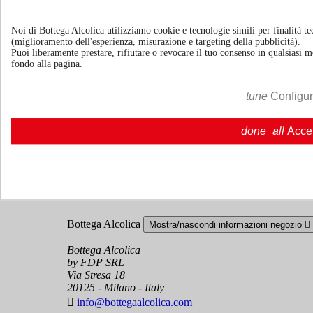
FAQ
Domande frequenti | Bottegaalcolica.co
Contattaci
Noi di Bottega Alcolica utilizziamo cookie e tecnologie simili per finalità tec
(miglioramento dell'esperienza, misurazione e targeting della pubblicità).
Puoi liberamente prestare, rifiutare o revocare il tuo consenso in qualsiasi
Informazioni
Mostra/nascondi link informazioni

fondo alla pagina.
Cookie policy
tune
Configu
Ristoranti - Bar - Catering - Hotel
done_all
Acce
Account
Mostra/nascondi i link del tuo account

Tracciamento ordine
Accedi
Crea un account
Bottega Alcolica
Mostra/nascondi informazioni negozio

Bottega Alcolica
by FDP SRL
Via Stresa 18
20125 - Milano - Italy

info@bottegaalcolica.com