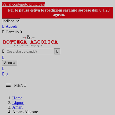
Vai al contenuto principale
Per le pausa estiva le spedizioni saranno sospese dall'8 a 28
agosto.

Accedi

Carrello
0



Annulla


0
MENÙ
Home
Liquori
Amari
Amaro Alpestre