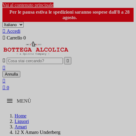
Vai al contenuto principale
Per le pausa estiva le spedizioni saranno sospese dall'8 a 28
agosto.

Accedi

Carrello
0



Annulla


0
MENÙ
Home
Liquori
Amari
12 X Amaro Underberg