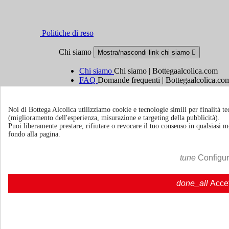
Politiche di reso
Chi siamo
Mostra/nascondi link chi siamo

Chi siamo
Chi siamo | Bottegaalcolica.com
FAQ
Domande frequenti | Bottegaalcolica.co
Contattaci
Noi di Bottega Alcolica utilizziamo cookie e tecnologie simili per finalità tec
Informazioni
Mostra/nascondi link informazioni

(miglioramento dell'esperienza, misurazione e targeting della pubblicità).
Puoi liberamente prestare, rifiutare o revocare il tuo consenso in qualsiasi
fondo alla pagina.
Cookie policy
Ristoranti - Bar - Catering - Hotel
tune
Configu
Account
Mostra/nascondi i link del tuo account

done_all
Acce
Tracciamento ordine
Accedi
Crea un account