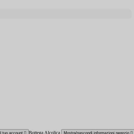
Bottega Alcolica
el tuo account

Mostra/nascondi informazioni negozio
