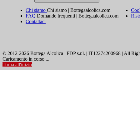
Chi siamo
Chi siamo | Bottegaalcolica.com
Cook
FAQ
Domande frequenti | Bottegaalcolica.com
Rist
Contattaci
© 2012-2026 Bottega Alcolica | FDP s.r.l. | IT12274200968 | All Rig
Caricamento in corso ...
Torna all'inizio