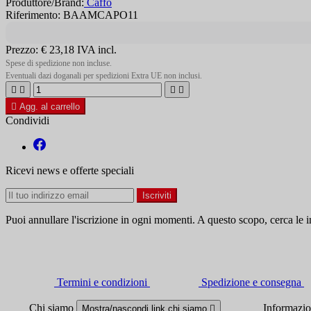
Produttore/Brand:
Caffo
Riferimento: BAAMCAPO11
Prezzo:
€ 23,18
IVA incl.
Spese di spedizione non incluse.
Eventuali dazi doganali per spedizioni Extra UE non inclusi.





Agg. al carrello
Condividi
Ricevi news e offerte speciali
Puoi annullare l'iscrizione in ogni momenti. A questo scopo, cerca le in
Termini e condizioni
Spedizione e consegna
Chi siamo
Informazi
Mostra/nascondi link chi siamo
