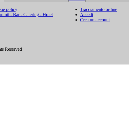
ie policy
Tracciamento ordine
oranti - Bar - Catering - Hotel
Accedi
Crea un account
hts Reserved