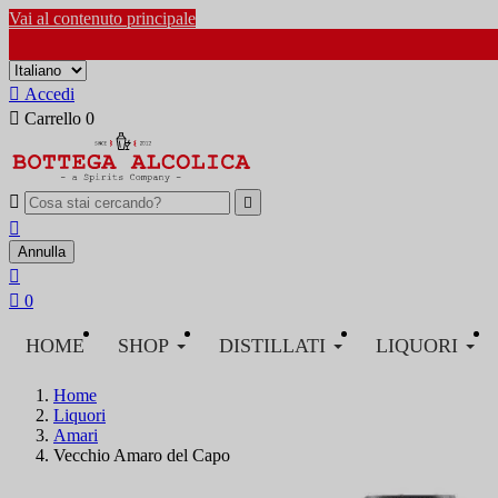
Vai al contenuto principale

Accedi

Carrello
0



Annulla


0
HOME
SHOP
DISTILLATI
LIQUORI
Home
Liquori
Amari
Vecchio Amaro del Capo