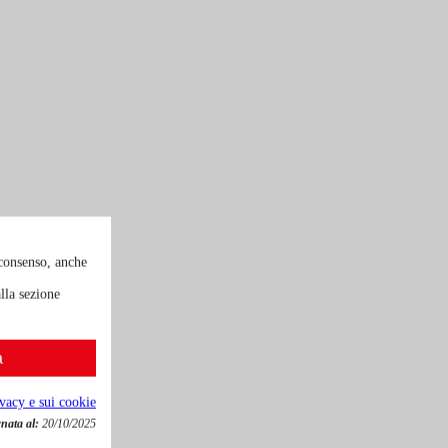
 consenso, anche
lla sezione
a
ivacy e sui cookie
nata al:
20/10/2025