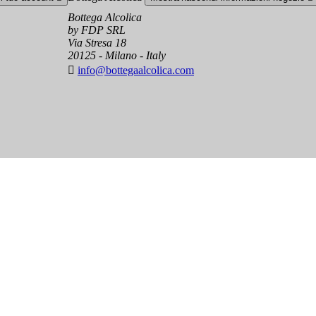
Bottega Alcolica
by FDP SRL
Via Stresa 18
20125 - Milano - Italy

info@bottegaalcolica.com