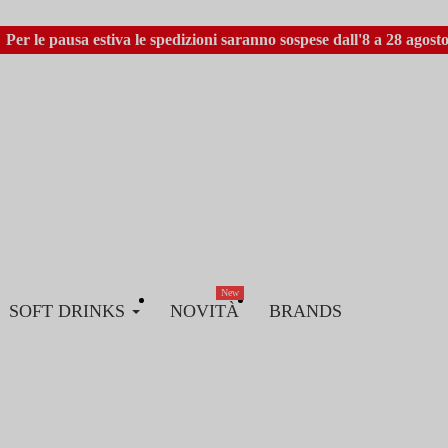
Per le pausa estiva le spedizioni saranno sospese dall'8 a 28 agosto
New
SOFT DRINKS
NOVITÀ
BRANDS