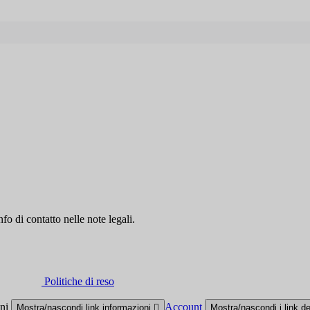
fo di contatto nelle note legali.
Politiche di reso
oni
Account
Mostra/nascondi link informazioni

Mostra/nascondi i link d