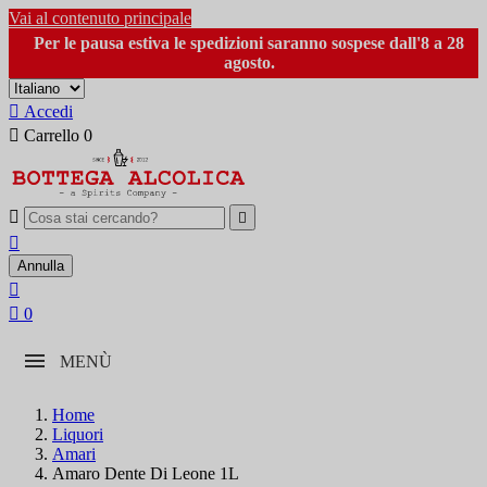
Vai al contenuto principale
Per le pausa estiva le spedizioni saranno sospese dall'8 a 28
agosto.

Accedi

Carrello
0



Annulla


0
MENÙ
Home
Liquori
Amari
Amaro Dente Di Leone 1L