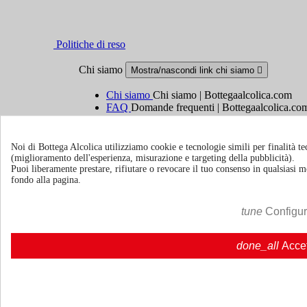
Politiche di reso
Chi siamo
Mostra/nascondi link chi siamo

Chi siamo
Chi siamo | Bottegaalcolica.com
FAQ
Domande frequenti | Bottegaalcolica.co
Contattaci
Noi di Bottega Alcolica utilizziamo cookie e tecnologie simili per finalità tec
Informazioni
Mostra/nascondi link informazioni

(miglioramento dell'esperienza, misurazione e targeting della pubblicità).
Puoi liberamente prestare, rifiutare o revocare il tuo consenso in qualsiasi
fondo alla pagina.
Cookie policy
Ristoranti - Bar - Catering - Hotel
tune
Configu
Account
Mostra/nascondi i link del tuo account

done_all
Acce
Tracciamento ordine
Accedi
Crea un account