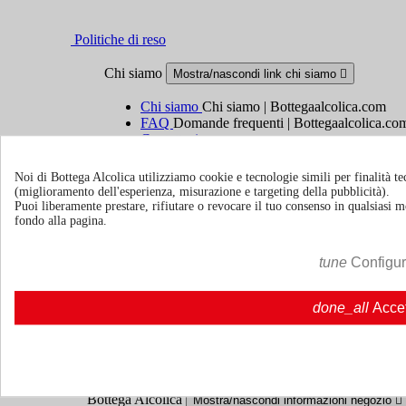
Politiche di reso
Chi siamo
Mostra/nascondi link chi siamo

Chi siamo
Chi siamo | Bottegaalcolica.com
FAQ
Domande frequenti | Bottegaalcolica.co
Contattaci
Noi di Bottega Alcolica utilizziamo cookie e tecnologie simili per finalità tec
Informazioni
Mostra/nascondi link informazioni

(miglioramento dell'esperienza, misurazione e targeting della pubblicità).
Puoi liberamente prestare, rifiutare o revocare il tuo consenso in qualsiasi
Cookie policy
fondo alla pagina.
Ristoranti - Bar - Catering - Hotel
tune
Configu
Account
Mostra/nascondi i link del tuo account

done_all
Acce
Tracciamento ordine
Accedi
Crea un account
Bottega Alcolica
Mostra/nascondi informazioni negozio
