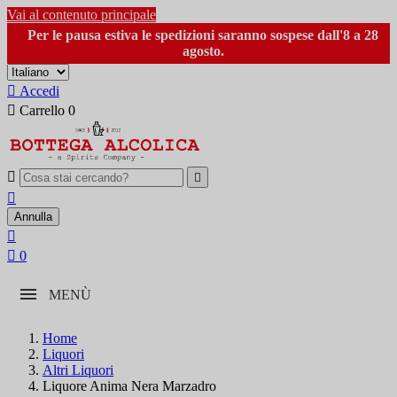
Vai al contenuto principale
Per le pausa estiva le spedizioni saranno sospese dall'8 a 28
agosto.

Accedi

Carrello
0



Annulla


0
MENÙ
Home
Liquori
Altri Liquori
Liquore Anima Nera Marzadro