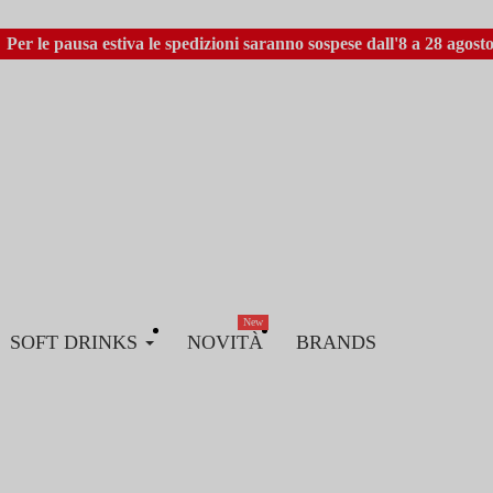
Per le pausa estiva le spedizioni saranno sospese dall'8 a 28 agosto
New
SOFT DRINKS
NOVITÀ
BRANDS