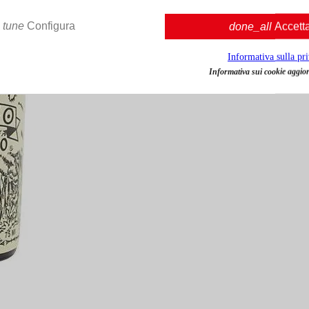
tune
Configura
done_all
Accett
Informativa sulla pr
Informativa sui cookie aggior