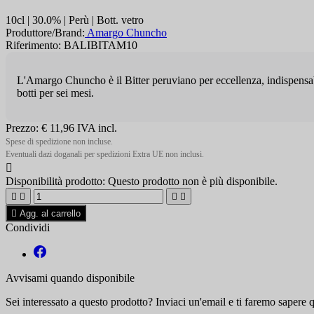
10cl | 30.0% | Perù | Bott. vetro
Produttore/Brand:
Amargo Chuncho
Riferimento: BALIBITAM10
L'Amargo Chuncho è il Bitter peruviano per eccellenza, indispensabil
botti per sei mesi.
Prezzo:
€ 11,96
IVA incl.
Spese di spedizione non incluse.
Eventuali dazi doganali per spedizioni Extra UE non inclusi.

Disponibilità prodotto:
Questo prodotto non è più disponibile.





Agg. al carrello
Condividi
Avvisami quando disponibile
Sei interessato a questo prodotto? Inviaci un'email e ti faremo sapere 