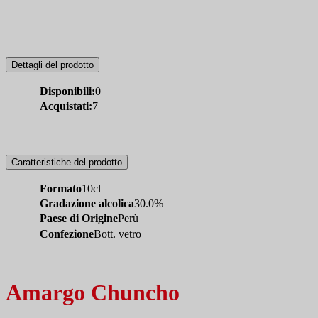
Dettagli del prodotto
Disponibili:
0
Acquistati:
7
Caratteristiche del prodotto
Formato
10cl
Gradazione alcolica
30.0%
Paese di Origine
Perù
Confezione
Bott. vetro
Amargo Chuncho