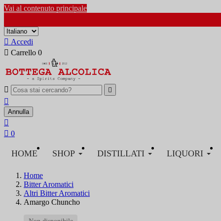
Vai al contenuto principale

Accedi

Carrello
0



Annulla


0
HOME
SHOP
DISTILLATI
LIQUORI
Home
Bitter Aromatici
Altri Bitter Aromatici
Amargo Chuncho