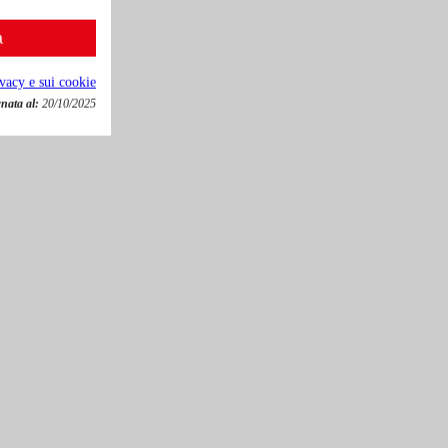
a
ivacy e sui cookie
nata al:
20/10/2025