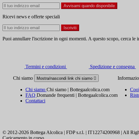
Avvisami quando disponibile
Ricevi news e offerte speciali
Puoi annullare l'iscrizione in ogni momenti. A questo scopo, cerca le in
Termini e condizioni
Spedizione e consegna
Chi siamo
Informazi
Mostra/nascondi link chi siamo

Chi siamo
Chi siamo | Bottegaalcolica.com
Cook
FAQ
Domande frequenti | Bottegaalcolica.com
Rist
Contattaci
© 2012-2026 Bottega Alcolica | FDP s.r.l. | IT12274200968 | All Rig
Caricamento in corso ...