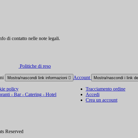
fo di contatto nelle note legali.
Politiche di reso
oni
Account
Mostra/nascondi link informazioni

Mostra/nascondi i link d
ie policy
Tracciamento ordine
oranti - Bar - Catering - Hotel
Accedi
Crea un account
hts Reserved