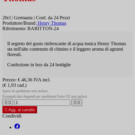
20cl | Germania | Conf. da 24 Pezzi
Produttore/Brand:
Henry Thomas
Riferimento: BABITTON-24
Il segreto del gusto rinfrescante di acqua tonica Henry Thomas
sta nell'alto contenuto di chinino e il leggero aroma di agrumi
floreali.
Confezione in box da 24 bottiglie
Prezzo:
€ 46,36
IVA incl.
(€ 1,93 cad.)
Spese di spedizione non incluse.
Eventuali dazi doganali per spedizioni Extra UE non inclusi.





Agg. al carrello
Condividi