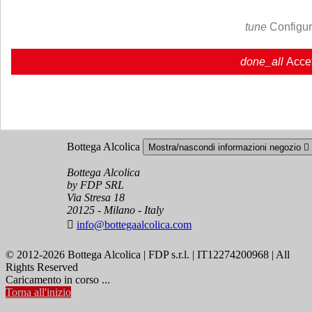
Cookie policy
Ristoranti - Bar - Catering - Hotel
tune
Configu
Account
Mostra/nascondi i link del tuo account

done_all
Acce
Tracciamento ordine
Accedi
Crea un account
Bottega Alcolica
Mostra/nascondi informazioni negozio

Bottega Alcolica
by FDP SRL
Via Stresa 18
20125 - Milano - Italy

info@bottegaalcolica.com
© 2012-2026 Bottega Alcolica | FDP s.r.l. | IT12274200968 | All
Rights Reserved
Caricamento in corso ...
Torna all'inizio