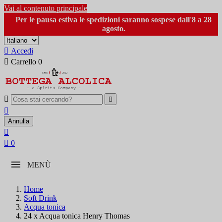
Vai al contenuto principale
Per le pausa estiva le spedizioni saranno sospese dall'8 a 28
agosto.

Accedi

Carrello
0



Annulla


0
MENÙ
Home
Soft Drink
Acqua tonica
24 x Acqua tonica Henry Thomas