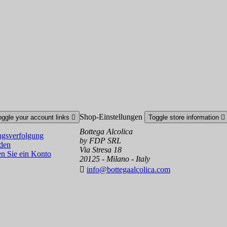
Shop-Einstellungen
oggle your account links

Toggle store information

Bottega Alcolica
gsverfolgung
by FDP SRL
den
Via Stresa 18
en Sie ein Konto
20125 - Milano - Italy

info@bottegaalcolica.com