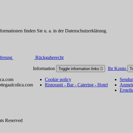
formationen finden Sie u. a. in der Datenschutzerklärung.
ferung
Rückgaberecht
Information
Ihr Konto
Toggle information links

T
ica.com
Cookie policy
Sendun
ttegaalcolica.com
Ristoranti - Bar - Catering - Hotel
Anmel
Erstell
hts Reserved