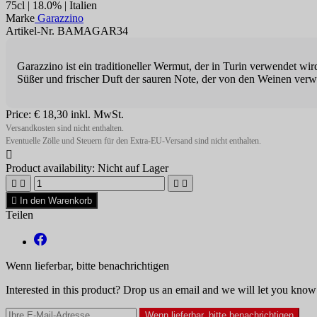
75cl | 18.0% | Italien
Marke
Garazzino
Artikel-Nr. BAMAGAR34
Garazzino ist ein traditioneller Wermut, der in Turin verwendet wi
Süßer und frischer Duft der sauren Note, der von den Weinen verw
Price:
€ 18,30
inkl. MwSt.
Versandkosten sind nicht enthalten.
Eventuelle Zölle und Steuern für den Extra-EU-Versand sind nicht enthalten.

Product availability:
Nicht auf Lager





In den Warenkorb
Teilen
Wenn lieferbar, bitte benachrichtigen
Interested in this product? Drop us an email and we will let you know 
Wenn lieferbar, bitte benachrichtigen