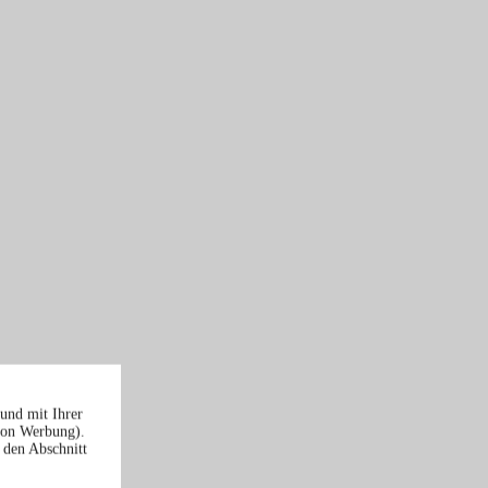
und mit Ihrer
von Werbung).
 den Abschnitt