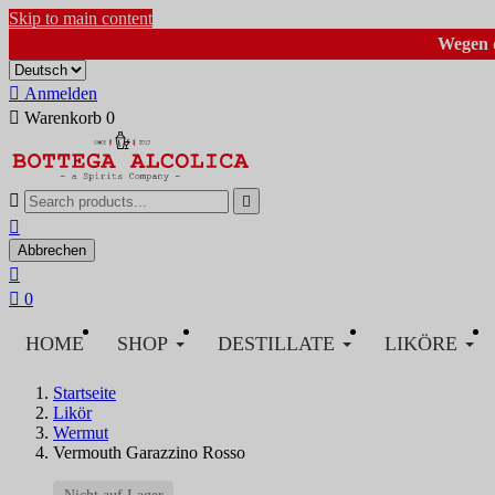
Skip to main content
Wegen d

Anmelden

Warenkorb
0



Abbrechen


0
HOME
SHOP
DESTILLATE
LIKÖRE
Startseite
Likör
Wermut
Vermouth Garazzino Rosso