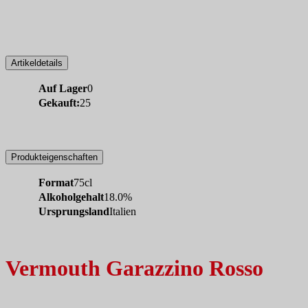
Artikeldetails
Auf Lager
0
Gekauft:
25
Produkteigenschaften
Format
75cl
Alkoholgehalt
18.0%
Ursprungsland
Italien
Vermouth Garazzino Rosso