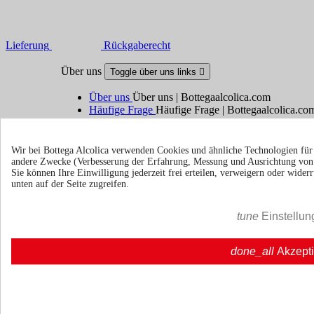
Lieferung
Rückgaberecht
Über uns
Toggle über uns links

Über uns
Über uns | Bottegaalcolica.com
Häufige Frage
Häufige Frage | Bottegaalcolica.co
Kontaktieren Sie uns
Wir bei Bottega Alcolica verwenden Cookies und ähnliche Technologien fü
Information
Toggle information links

andere Zwecke (Verbesserung der Erfahrung, Messung und Ausrichtung vo
Sie können Ihre Einwilligung jederzeit frei erteilen, verweigern oder wide
unten auf der Seite zugreifen.
Cookie policy
Ristoranti - Bar - Catering - Hote
tune
Einstellun
Ihr Konto
Toggle your account links

done_all
Akzept
Sendungsverfolgung
Anmelden
Erstellen Sie ein Konto