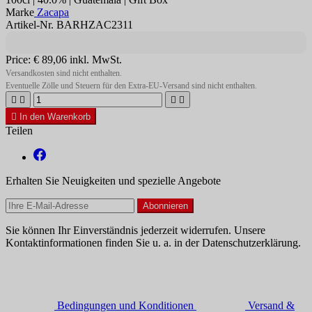
Marke
Zacapa
Artikel-Nr. BARHZAC2311
Price:
€ 89,06
inkl. MwSt.
Versandkosten sind nicht enthalten.
Eventuelle Zölle und Steuern für den Extra-EU-Versand sind nicht enthalten.





In den Warenkorb
Teilen
Erhalten Sie Neuigkeiten und spezielle Angebote
Sie können Ihr Einverständnis jederzeit widerrufen. Unsere
Kontaktinformationen finden Sie u. a. in der Datenschutzerklärung.
Bedingungen und Konditionen
Versand &