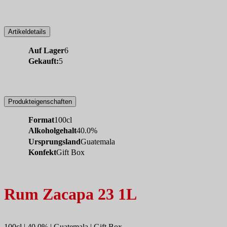
Artikeldetails
Auf Lager
6
Gekauft:
5
Produkteigenschaften
Format
100cl
Alkoholgehalt
40.0%
Ursprungsland
Guatemala
Konfekt
Gift Box
Rum Zacapa 23 1L
100cl | 40.0% | Guatemala | Gift Box