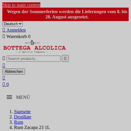
Skip to main content
Wegen der Sommerferien werden die Lieferungen vom 8. bis
28. August ausgesetzt.

Anmelden

Warenkorb
0



Abbrechen


0
MENÜ
Startseite
Destillate
Rum
Rum Zacapa 23 1L