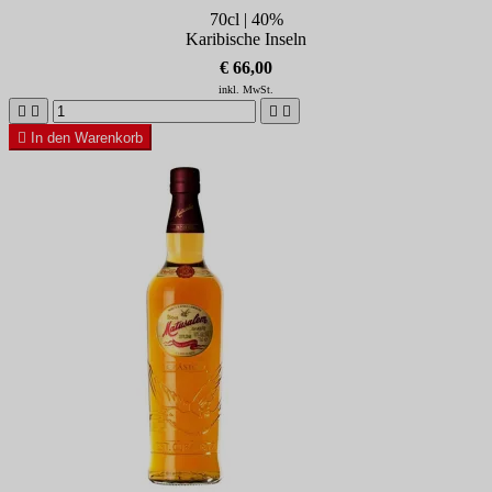
70cl | 40%
Karibische Inseln
€ 66,00
inkl. MwSt.





In den Warenkorb