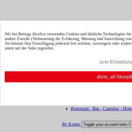
Bedingungen und Konditionen
Versand &
Wir bei Bottega Alcolica verwenden Cookies und ähnliche Technologien fü
andere Zwecke (Verbesserung der Erfahrung, Messung und Ausrichtung vo
Sie können Ihre Einwilligung jederzeit frei erteilen, verweigern oder wide
Lieferung
Rückgaberecht
unten auf der Seite zugreifen.
Über uns
Toggle über uns links

tune
Einstellun
Über uns
Über uns | Bottegaalcolica.com
Häufige Frage
Häufige Frage | Bottegaalcolica.co
done_all
Akzept
Kontaktieren Sie uns
Information
Toggle information links

Cookie policy
Ristoranti - Bar - Catering - Hote
Ihr Konto
Toggle your account links
