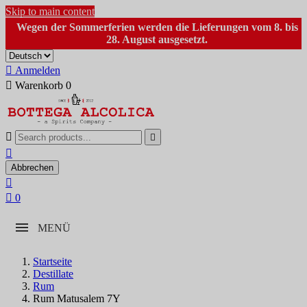
Skip to main content
Wegen der Sommerferien werden die Lieferungen vom 8. bis
28. August ausgesetzt.

Anmelden

Warenkorb
0



Abbrechen


0
MENÜ
Startseite
Destillate
Rum
Rum Matusalem 7Y