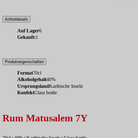
Artikeldetails
Auf Lager
6
Gekauft:
1
Produkteigenschaften
Format
70cl
Alkoholgehalt
40%
Ursprungsland
Karibische Inseln
Konfekt
Glass bottle
Rum Matusalem 7Y
70cl | 40% | Karibische Inseln | Glass bottle