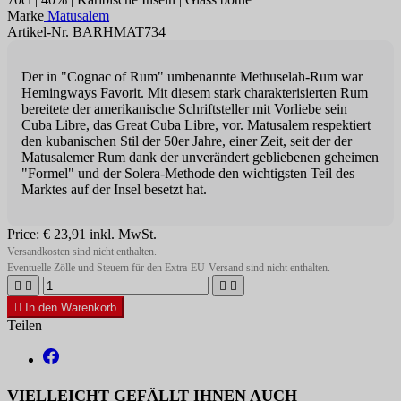
Marke
Matusalem
Artikel-Nr. BARHMAT734
Der in "Cognac of Rum" umbenannte Methuselah-Rum war
Hemingways Favorit. Mit diesem stark charakterisierten Rum
bereitete der amerikanische Schriftsteller mit Vorliebe sein
Cuba Libre, das Great Cuba Libre, vor. Matusalem respektiert
den kubanischen Stil der 50er Jahre, einer Zeit, seit der der
Matusalemer Rum dank der unverändert gebliebenen geheimen
"Formel" und der Solera-Methode den wichtigsten Teil des
Marktes auf der Insel besetzt hat.
Price:
€ 23,91
inkl. MwSt.
Versandkosten sind nicht enthalten.
Eventuelle Zölle und Steuern für den Extra-EU-Versand sind nicht enthalten.





In den Warenkorb
Teilen
VIELLEICHT GEFÄLLT IHNEN AUCH