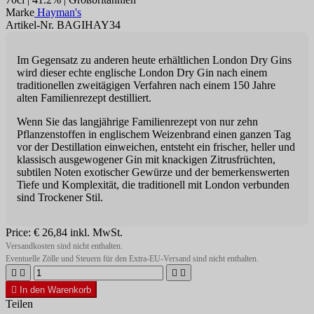
Marke
Hayman's
Artikel-Nr. BAGIHAY34
Im Gegensatz zu anderen heute erhältlichen London Dry Gins
wird dieser echte englische London Dry Gin nach einem
traditionellen zweitägigen Verfahren nach einem 150 Jahre
alten Familienrezept destilliert.
Wenn Sie das langjährige Familienrezept von nur zehn
Pflanzenstoffen in englischem Weizenbrand einen ganzen Tag
vor der Destillation einweichen, entsteht ein frischer, heller und
klassisch ausgewogener Gin mit knackigen Zitrusfrüchten,
subtilen Noten exotischer Gewürze und der bemerkenswerten
Tiefe und Komplexität, die traditionell mit London verbunden
sind Trockener Stil.
Price:
€ 26,84
inkl. MwSt.
Versandkosten sind nicht enthalten.
Eventuelle Zölle und Steuern für den Extra-EU-Versand sind nicht enthalten.





In den Warenkorb
Teilen