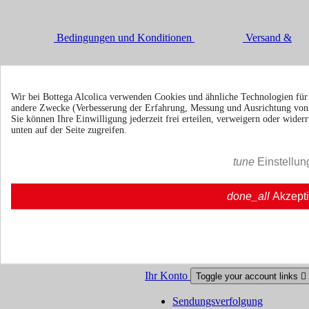
Bedingungen und Konditionen
Versand &
Lieferung
Rückgaberecht
Wir bei Bottega Alcolica verwenden Cookies und ähnliche Technologien fü
andere Zwecke (Verbesserung der Erfahrung, Messung und Ausrichtung vo
Über uns
Toggle über uns links

Sie können Ihre Einwilligung jederzeit frei erteilen, verweigern oder wide
unten auf der Seite zugreifen.
Über uns
Über uns | Bottegaalcolica.com
Häufige Frage
Häufige Frage | Bottegaalcolica.co
tune
Einstellun
Kontaktieren Sie uns
done_all
Akzept
Information
Toggle information links

Cookie policy
Ristoranti - Bar - Catering - Hote
Ihr Konto
Toggle your account links

Sendungsverfolgung