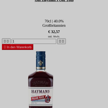
70cl | 40.0%
Großbritannien
€ 32,57
inkl. MwSt.





In den Warenkorb