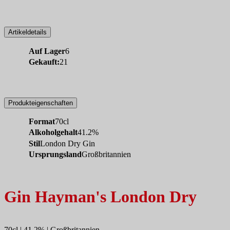
Artikeldetails
Auf Lager
6
Gekauft:
21
Produkteigenschaften
Format
70cl
Alkoholgehalt
41.2%
Stil
London Dry Gin
Ursprungsland
Großbritannien
Gin Hayman's London Dry
70cl | 41.2% | Großbritannien