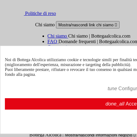
Politiche di reso
Chi siamo
Mostra/nascondi link chi siamo

Chi siamo
Chi siamo | Bottegaalcolica.com
FAQ
Domande frequenti | Bottegaalcolica.co
Contattaci
Noi di Bottega Alcolica utilizziamo cookie e tecnologie simili per finalità tec
Informazioni
Mostra/nascondi link informazioni

(miglioramento dell'esperienza, misurazione e targeting della pubblicità).
Puoi liberamente prestare, rifiutare o revocare il tuo consenso in qualsiasi
Cookie policy
fondo alla pagina.
Ristoranti - Bar - Catering - Hotel
tune
Configu
Account
Mostra/nascondi i link del tuo account

done_all
Acce
Tracciamento ordine
Accedi
Crea un account
Bottega Alcolica
Mostra/nascondi informazioni negozio
