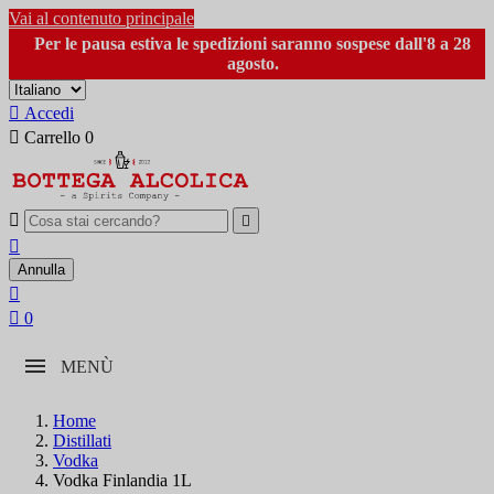
Vai al contenuto principale
Per le pausa estiva le spedizioni saranno sospese dall'8 a 28
agosto.

Accedi

Carrello
0



Annulla


0
MENÙ
Home
Distillati
Vodka
Vodka Finlandia 1L