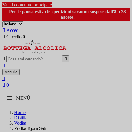
Vai al contenuto principale
Per le pausa estiva le spedizioni saranno sospese dall'8 a 28
agosto.

Accedi

Carrello
0



Annulla


0
MENÙ
Home
Distillati
Vodka
Vodka Björn Satin