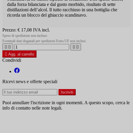
dalla forza bilanciata e dal gusto morbido, risultato di sette
distillazioni dell’alcol. Il tutto racchiuso in una bottiglia che
ricorda un blocco del ghiaccio scandinavo.
Prezzo:
€ 17,08
IVA incl.
Spese di spedizione non incluse.
Eventuali dazi doganali per spedizioni Extra UE non inclusi.





Agg. al carrello
Condividi
Ricevi news e offerte speciali
Puoi annullare l'iscrizione in ogni momenti. A questo scopo, cerca le
info di contatto nelle note legali.