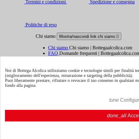
Termini e condizioni
Spedizione e consegna
Politiche di reso
Chi siamo
Mostra/nascondi link chi siamo

Chi siamo
Chi siamo | Bottegaalcolica.com
FAQ
Domande frequenti | Bottegaalcolica.co
Contattaci
Noi di Bottega Alcolica utilizziamo cookie e tecnologie simili per finalità tec
Informazioni
Mostra/nascondi link informazioni

(miglioramento dell'esperienza, misurazione e targeting della pubblicità).
Puoi liberamente prestare, rifiutare o revocare il tuo consenso in qualsiasi
fondo alla pagina.
Cookie policy
Ristoranti - Bar - Catering - Hotel
tune
Configu
Account
Mostra/nascondi i link del tuo account

done_all
Acce
Tracciamento ordine
Accedi
Crea un account