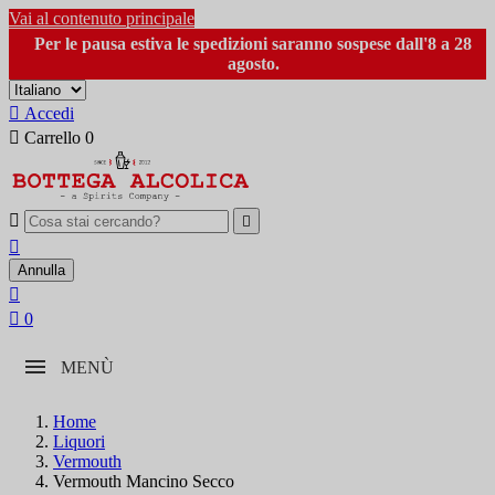
Vai al contenuto principale
Per le pausa estiva le spedizioni saranno sospese dall'8 a 28
agosto.

Accedi

Carrello
0



Annulla


0
MENÙ
Home
Liquori
Vermouth
Vermouth Mancino Secco