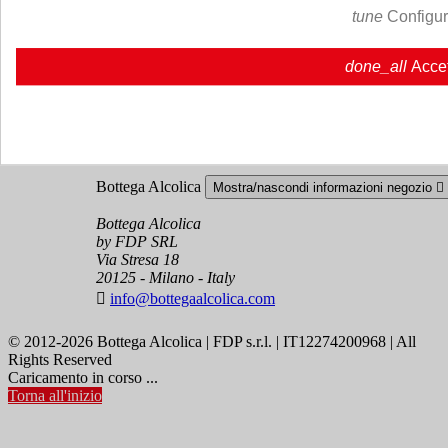
Ristoranti - Bar - Catering - Hotel
tune
Configu
Account
Mostra/nascondi i link del tuo account

done_all
Acce
Tracciamento ordine
Accedi
Crea un account
Bottega Alcolica
Mostra/nascondi informazioni negozio

Bottega Alcolica
by FDP SRL
Via Stresa 18
20125 - Milano - Italy

info@bottegaalcolica.com
© 2012-2026 Bottega Alcolica | FDP s.r.l. | IT12274200968 | All
Rights Reserved
Caricamento in corso ...
Torna all'inizio