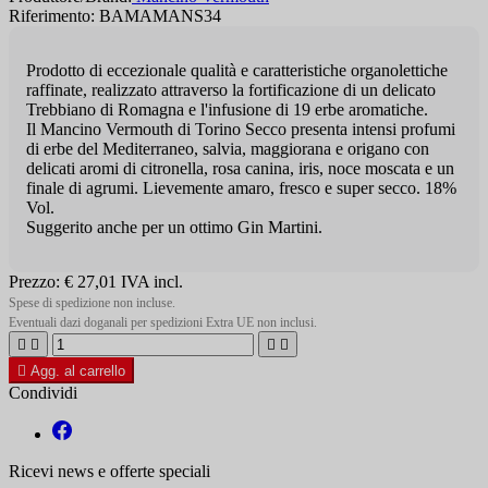
Riferimento: BAMAMANS34
Prodotto di eccezionale qualità e caratteristiche organolettiche
raffinate, realizzato attraverso la fortificazione di un delicato
Trebbiano di Romagna e l'infusione di 19 erbe aromatiche.
Il Mancino Vermouth di Torino Secco presenta intensi profumi
di erbe del Mediterraneo, salvia, maggiorana e origano con
delicati aromi di citronella, rosa canina, iris, noce moscata e un
finale di agrumi. Lievemente amaro, fresco e super secco. 18%
Vol.
Suggerito anche per un ottimo Gin Martini.
Prezzo:
€ 27,01
IVA incl.
Spese di spedizione non incluse.
Eventuali dazi doganali per spedizioni Extra UE non inclusi.





Agg. al carrello
Condividi
Ricevi news e offerte speciali