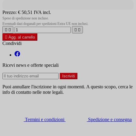
Prezzo:
€ 50,51
IVA incl.
Spese di spedizione non incluse.
Eventuali dazi doganali per spedizioni Extra UE non inclusi.





Agg. al carrello
Condividi
Ricevi news e offerte speciali
Puoi annullare l'iscrizione in ogni momenti. A questo scopo, cerca le
info di contatto nelle note legali.
Termini e condizioni
Spedizione e consegna