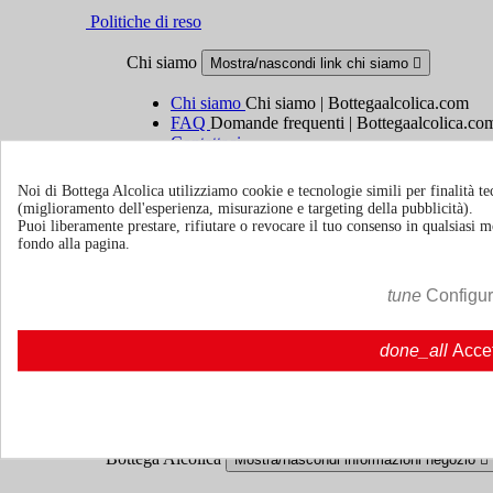
Politiche di reso
Chi siamo
Mostra/nascondi link chi siamo

Chi siamo
Chi siamo | Bottegaalcolica.com
FAQ
Domande frequenti | Bottegaalcolica.co
Contattaci
Noi di Bottega Alcolica utilizziamo cookie e tecnologie simili per finalità tec
Informazioni
Mostra/nascondi link informazioni

(miglioramento dell'esperienza, misurazione e targeting della pubblicità).
Puoi liberamente prestare, rifiutare o revocare il tuo consenso in qualsiasi
Cookie policy
fondo alla pagina.
Ristoranti - Bar - Catering - Hotel
tune
Configu
Account
Mostra/nascondi i link del tuo account

done_all
Acce
Tracciamento ordine
Accedi
Crea un account
Bottega Alcolica
Mostra/nascondi informazioni negozio
