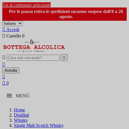
Vai al contenuto principale
Per le pausa estiva le spedizioni saranno sospese dall'8 a 28
agosto.

Accedi

Carrello
0



Annulla


0
MENÙ
Home
Distillati
Whisky
Single Malt Scotch Whisky