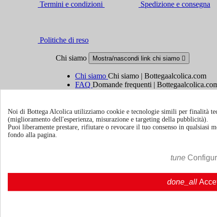
Termini e condizioni
Spedizione e consegna
Politiche di reso
Chi siamo
Mostra/nascondi link chi siamo

Chi siamo
Chi siamo | Bottegaalcolica.com
FAQ
Domande frequenti | Bottegaalcolica.co
Contattaci
Noi di Bottega Alcolica utilizziamo cookie e tecnologie simili per finalità tec
Informazioni
Mostra/nascondi link informazioni

(miglioramento dell'esperienza, misurazione e targeting della pubblicità).
Puoi liberamente prestare, rifiutare o revocare il tuo consenso in qualsiasi
fondo alla pagina.
Cookie policy
Ristoranti - Bar - Catering - Hotel
tune
Configu
Account
Mostra/nascondi i link del tuo account

done_all
Acce
Tracciamento ordine
Accedi
Crea un account