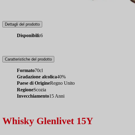
Dettagli del prodotto
Disponibili:
6
Caratteristiche del prodotto
Formato
70cl
Gradazione alcolica
40%
Paese di Origine
Regno Unito
Regione
Scozia
Invecchiamento
15 Anni
Whisky Glenlivet 15Y