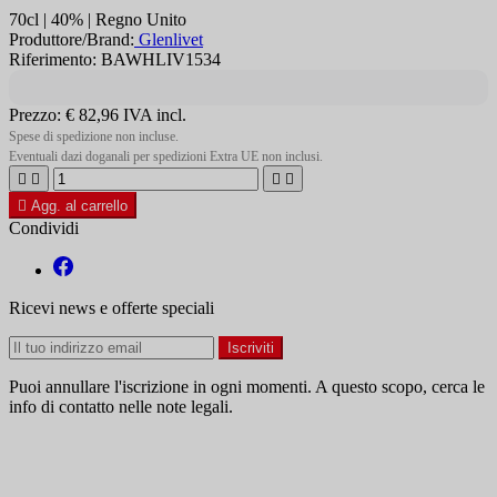
70cl | 40% | Regno Unito
Produttore/Brand:
Glenlivet
Riferimento: BAWHLIV1534
Prezzo:
€ 82,96
IVA incl.
Spese di spedizione non incluse.
Eventuali dazi doganali per spedizioni Extra UE non inclusi.





Agg. al carrello
Condividi
Ricevi news e offerte speciali
Puoi annullare l'iscrizione in ogni momenti. A questo scopo, cerca le
info di contatto nelle note legali.