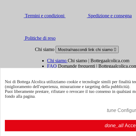
Termini e condizioni
Spedizione e consegna
Politiche di reso
Chi siamo
Mostra/nascondi link chi siamo

Chi siamo
Chi siamo | Bottegaalcolica.com
FAQ
Domande frequenti | Bottegaalcolica.co
Contattaci
Noi di Bottega Alcolica utilizziamo cookie e tecnologie simili per finalità tec
(miglioramento dell'esperienza, misurazione e targeting della pubblicità).
Informazioni
Mostra/nascondi link informazioni

Puoi liberamente prestare, rifiutare o revocare il tuo consenso in qualsiasi
fondo alla pagina.
Cookie policy
Ristoranti - Bar - Catering - Hotel
tune
Configu
Account
Mostra/nascondi i link del tuo account

done_all
Acce
Tracciamento ordine