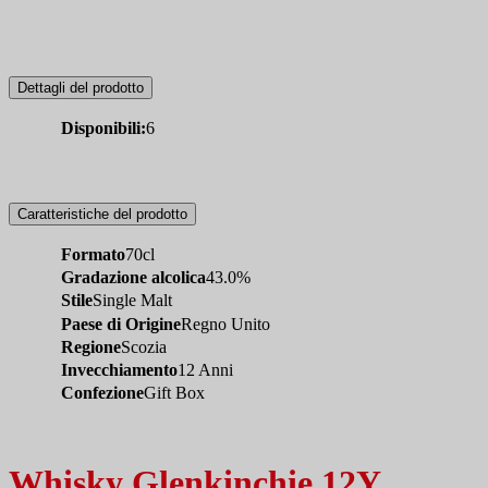
Dettagli del prodotto
Disponibili:
6
Caratteristiche del prodotto
Formato
70cl
Gradazione alcolica
43.0%
Stile
Single Malt
Paese di Origine
Regno Unito
Regione
Scozia
Invecchiamento
12 Anni
Confezione
Gift Box
Whisky Glenkinchie 12Y