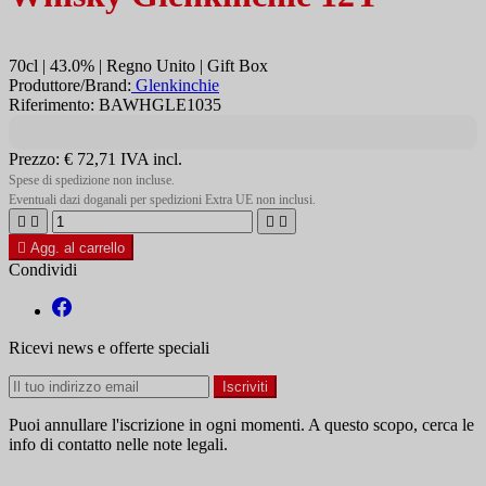
70cl | 43.0% | Regno Unito | Gift Box
Produttore/Brand:
Glenkinchie
Riferimento: BAWHGLE1035
Prezzo:
€ 72,71
IVA incl.
Spese di spedizione non incluse.
Eventuali dazi doganali per spedizioni Extra UE non inclusi.





Agg. al carrello
Condividi
Ricevi news e offerte speciali
Puoi annullare l'iscrizione in ogni momenti. A questo scopo, cerca le
info di contatto nelle note legali.