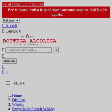
Vai al contenuto principale
Per le pausa estiva le spedizioni saranno sospese dall'8 a 28
agosto.

Accedi

Carrello
0



Annulla


0
MENÙ
Home
Distillati
Whisky
Single Malt Scotch Whisky