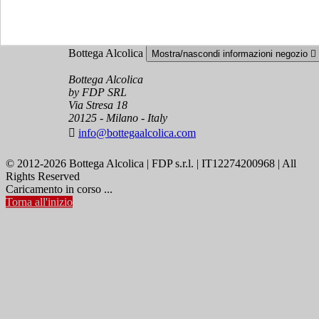
Accedi
Crea un account
Bottega Alcolica
Mostra/nascondi informazioni negozio

Bottega Alcolica
by FDP SRL
Via Stresa 18
20125 - Milano - Italy

info@bottegaalcolica.com
© 2012-2026 Bottega Alcolica | FDP s.r.l. | IT12274200968 | All
Rights Reserved
Caricamento in corso ...
Torna all'inizio