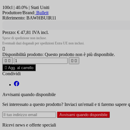
100cl | 40.0% | Stati Uniti
Produttore/Brand:
Bulleit
Riferimento: BAWHBUIR11
Prezzo:
€ 47,81
IVA incl.
Spese di spedizione non incluse.
Eventuali dazi doganali per spedizioni Extra UE non inclusi.

Disponibilità prodotto:
Questo prodotto non è più disponibile.





Agg. al carrello
Condividi
Avvisami quando disponibile
Sei interessato a questo prodotto? Inviaci un'email e ti faremo sapere 
Avvisami quando disponibile
Ricevi news e offerte speciali