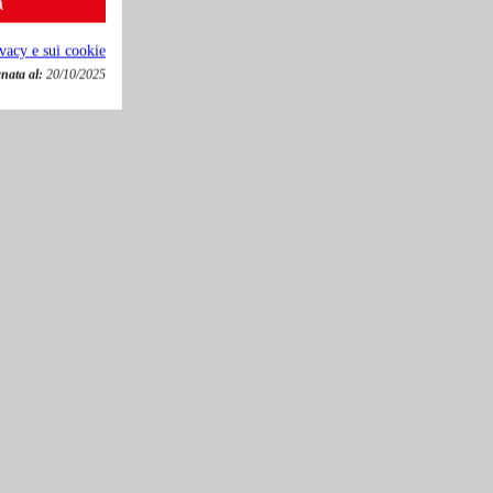
a
ivacy e sui cookie
nata al:
20/10/2025