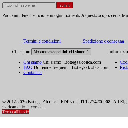
Puoi annullare l'iscrizione in ogni momenti. A questo scopo, cerca le in
Termini e condizioni
Spedizione e consegna
Chi siamo
Informazi
Mostra/nascondi link chi siamo

Chi siamo
Chi siamo | Bottegaalcolica.com
Cook
FAQ
Domande frequenti | Bottegaalcolica.com
Rist
Contattaci
© 2012-2026 Bottega Alcolica | FDP s.r.l. | IT12274200968 | All Rig
Caricamento in corso ...
Torna all'inizio