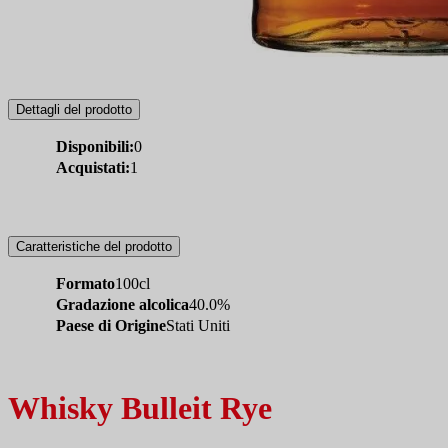
Dettagli del prodotto
Disponibili:
0
Acquistati:
1
Caratteristiche del prodotto
Formato
100cl
Gradazione alcolica
40.0%
Paese di Origine
Stati Uniti
Whisky Bulleit Rye