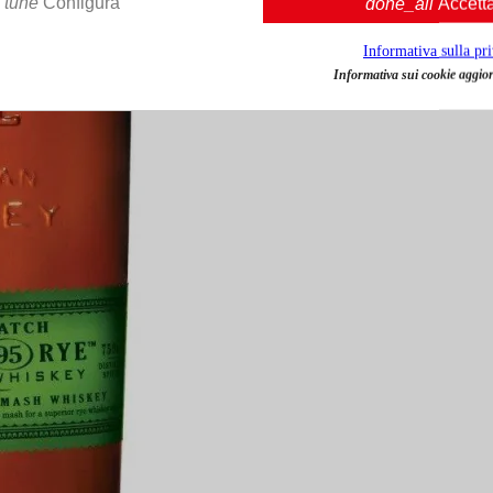
tune
Configura
done_all
Accett
Informativa sulla pr
Informativa sui cookie aggior