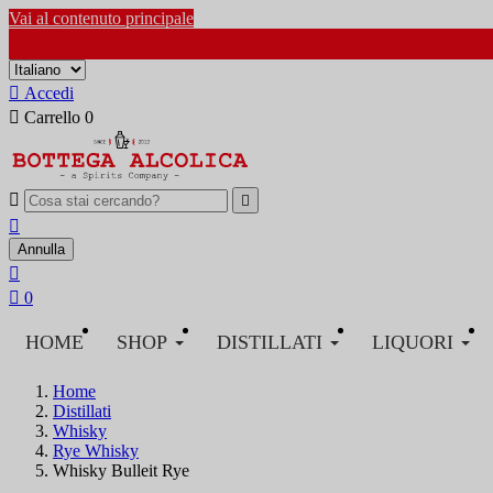
Vai al contenuto principale

Accedi

Carrello
0



Annulla


0
HOME
SHOP
DISTILLATI
LIQUORI
Home
Distillati
Whisky
Rye Whisky
Whisky Bulleit Rye