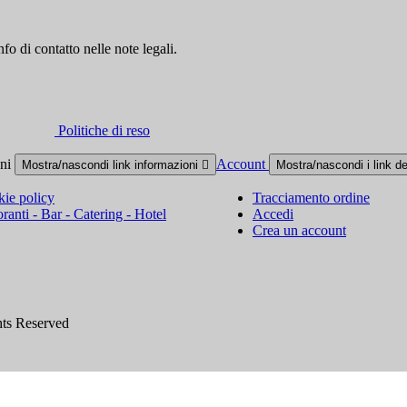
fo di contatto nelle note legali.
Politiche di reso
oni
Account
Mostra/nascondi link informazioni

Mostra/nascondi i link d
ie policy
Tracciamento ordine
oranti - Bar - Catering - Hotel
Accedi
Crea un account
hts Reserved