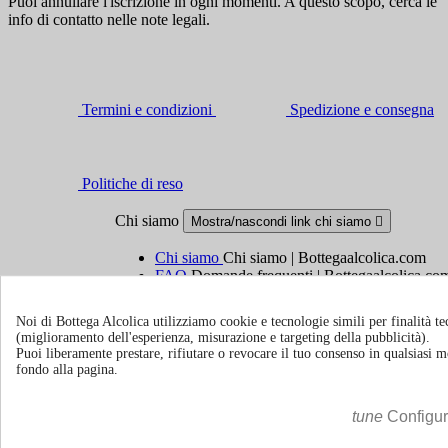
Puoi annullare l'iscrizione in ogni momenti. A questo scopo, cerca le
info di contatto nelle note legali.
Termini e condizioni
Spedizione e consegna
Politiche di reso
Chi siamo
Mostra/nascondi link chi siamo

Chi siamo
Chi siamo | Bottegaalcolica.com
FAQ
Domande frequenti | Bottegaalcolica.co
Contattaci
Noi di Bottega Alcolica utilizziamo cookie e tecnologie simili per finalità tec
(miglioramento dell'esperienza, misurazione e targeting della pubblicità).
Informazioni
Mostra/nascondi link informazioni

Puoi liberamente prestare, rifiutare o revocare il tuo consenso in qualsiasi
fondo alla pagina.
Cookie policy
Ristoranti - Bar - Catering - Hotel
tune
Configu