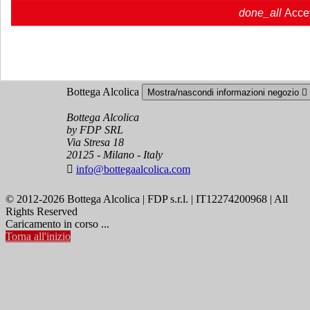
Account
Mostra/nascondi i link del tuo account

done_all
Acce
Tracciamento ordine
Accedi
Crea un account
Bottega Alcolica
Mostra/nascondi informazioni negozio

Bottega Alcolica
by FDP SRL
Via Stresa 18
20125 - Milano - Italy

info@bottegaalcolica.com
© 2012-2026 Bottega Alcolica | FDP s.r.l. | IT12274200968 | All
Rights Reserved
Caricamento in corso ...
Torna all'inizio