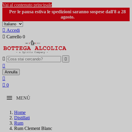
Vai al contenuto principale
Per le pausa estiva le spedizioni saranno sospese dall'8 a 28
agosto.

Accedi

Carrello
0



Annulla


0
MENÙ
Home
Distillati
Rum
Rum Clement Blanc