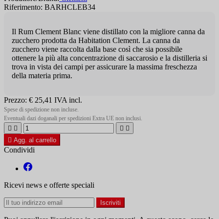
Riferimento: BARHCLEB34
Il Rum Clement Blanc viene distillato con la migliore canna da
zucchero prodotta da Habitation Clement. La canna da
zucchero viene raccolta dalla base così che sia possibile
ottenere la più alta concentrazione di saccarosio e la distilleria si
trova in vista dei campi per assicurare la massima freschezza
della materia prima.
Prezzo:
€ 25,41
IVA incl.
Spese di spedizione non incluse.
Eventuali dazi doganali per spedizioni Extra UE non inclusi.





Agg. al carrello
Condividi
Ricevi news e offerte speciali