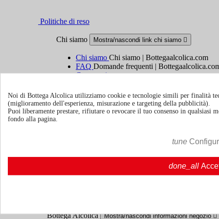
Politiche di reso
Chi siamo
Mostra/nascondi link chi siamo

Chi siamo
Chi siamo | Bottegaalcolica.com
FAQ
Domande frequenti | Bottegaalcolica.co
Contattaci
Noi di Bottega Alcolica utilizziamo cookie e tecnologie simili per finalità tec
Informazioni
Mostra/nascondi link informazioni

(miglioramento dell'esperienza, misurazione e targeting della pubblicità).
Puoi liberamente prestare, rifiutare o revocare il tuo consenso in qualsiasi
Cookie policy
fondo alla pagina.
Ristoranti - Bar - Catering - Hotel
tune
Configu
Account
Mostra/nascondi i link del tuo account

done_all
Acce
Tracciamento ordine
Accedi
Crea un account
Bottega Alcolica
Mostra/nascondi informazioni negozio
