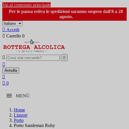
Vai al contenuto principale
Per le pausa estiva le spedizioni saranno sospese dall'8 a 28
agosto.

Accedi

Carrello
0



Annulla


0
MENÙ
Home
Liquori
Porto
Porto Sandeman Ruby