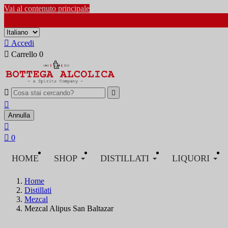
Vai al contenuto principale

Accedi

Carrello
0



Annulla


0
HOME
SHOP
DISTILLATI
LIQUORI
Home
Distillati
Mezcal
Mezcal Alipus San Baltazar