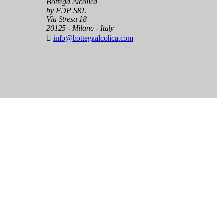
Bottega Alcolica
by FDP SRL
Via Stresa 18
20125 - Milano - Italy

info@bottegaalcolica.com