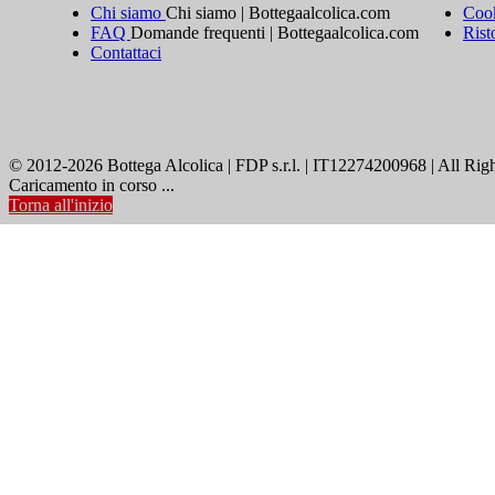
Chi siamo
Chi siamo | Bottegaalcolica.com
Cook
FAQ
Domande frequenti | Bottegaalcolica.com
Rist
Contattaci
© 2012-2026 Bottega Alcolica | FDP s.r.l. | IT12274200968 | All Rig
Caricamento in corso ...
Torna all'inizio