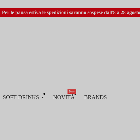
Per le pausa estiva le spedizioni saranno sospese dall'8 a 28 agosto
New
SOFT DRINKS
NOVITÀ
BRANDS