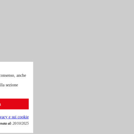
 consenso, anche
lla sezione
a
ivacy e sui cookie
nata al:
20/10/2025