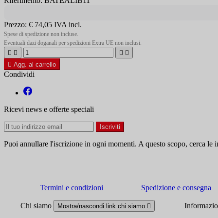
Riferimento: BATEALIB11
Prezzo:
€ 74,05
IVA incl.
Spese di spedizione non incluse.
Eventuali dazi doganali per spedizioni Extra UE non inclusi.





Agg. al carrello
Condividi
Ricevi news e offerte speciali
Puoi annullare l'iscrizione in ogni momenti. A questo scopo, cerca le in
Termini e condizioni
Spedizione e consegna
Chi siamo
Informazi
Mostra/nascondi link chi siamo
