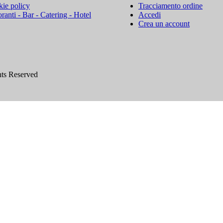
ie policy
Tracciamento ordine
oranti - Bar - Catering - Hotel
Accedi
Crea un account
hts Reserved