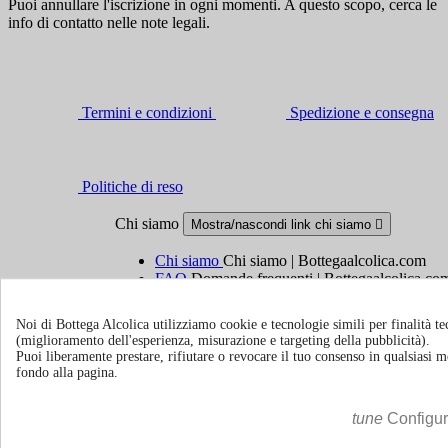
Puoi annullare l'iscrizione in ogni momenti. A questo scopo, cerca le
info di contatto nelle note legali.
Termini e condizioni
Spedizione e consegna
Politiche di reso
Chi siamo
Mostra/nascondi link chi siamo

Chi siamo
Chi siamo | Bottegaalcolica.com
FAQ
Domande frequenti | Bottegaalcolica.co
Contattaci
Noi di Bottega Alcolica utilizziamo cookie e tecnologie simili per finalità tec
(miglioramento dell'esperienza, misurazione e targeting della pubblicità).
Informazioni
Mostra/nascondi link informazioni

Puoi liberamente prestare, rifiutare o revocare il tuo consenso in qualsiasi
fondo alla pagina.
Cookie policy
Ristoranti - Bar - Catering - Hotel
tune
Configu