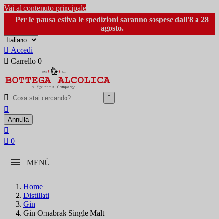
Vai al contenuto principale
Per le pausa estiva le spedizioni saranno sospese dall'8 a 28
agosto.

Accedi

Carrello
0



Annulla


0
MENÙ
Home
Distillati
Gin
Gin Ornabrak Single Malt