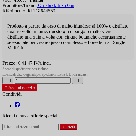
Produttore/Brand:
Ornabrak Irish Gin
Riferimento: REIGI644559
Prodotto a partire da orzo di malto irlandese al 100% e distillato
quattro volte in rame, questo gin di singolo malto viene
distillato una quinta volta con cinque botaniche accuratamente
selezionate per creare questo complesso e floreale Irish Single
Malt Gin.
Prezzo:
€ 41,47
IVA incl.
Spese di spedizione non incluse.
Eventuali dazi doganali per spedizioni Extra UE non inclusi.





Agg. al carrello
Condividi
Ricevi news e offerte speciali