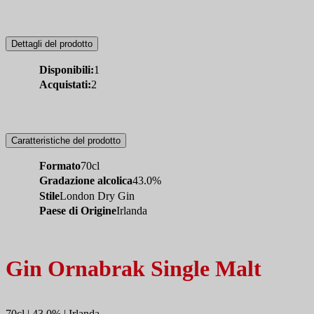
Dettagli del prodotto
Disponibili:
1
Acquistati:
2
Caratteristiche del prodotto
Formato
70cl
Gradazione alcolica
43.0%
Stile
London Dry Gin
Paese di Origine
Irlanda
Gin Ornabrak Single Malt
70cl | 43.0% | Irlanda