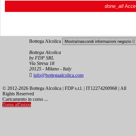
Account
Mostra/nascondi i link del tuo account

done_all
Acce
Tracciamento ordine
Accedi
Crea un account
Bottega Alcolica
Mostra/nascondi informazioni negozio

Bottega Alcolica
by FDP SRL
Via Stresa 18
20125 - Milano - Italy

info@bottegaalcolica.com
© 2012-2026 Bottega Alcolica | FDP s.r.l. | IT12274200968 | All
Rights Reserved
Caricamento in corso ...
Torna all'inizio