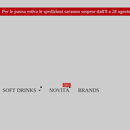
Per le pausa estiva le spedizioni saranno sospese dall'8 a 28 agosto
New
SOFT DRINKS
NOVITÀ
BRANDS