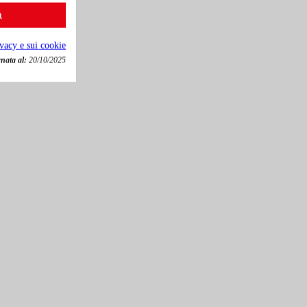
a
ivacy e sui cookie
nata al:
20/10/2025