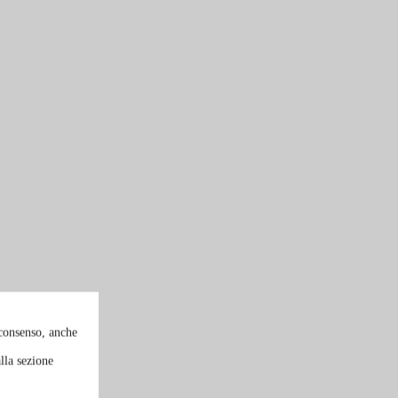
 consenso, anche
lla sezione