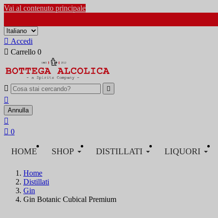
Vai al contenuto principale

Accedi

Carrello
0



Annulla


0
HOME
SHOP
DISTILLATI
LIQUORI
Home
Distillati
Gin
Gin Botanic Cubical Premium