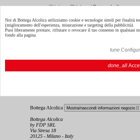
Chi siamo
Chi siamo | Bottegaalcolica.com
FAQ
Domande frequenti | Bottegaalcolica.co
Contattaci
Noi di Bottega Alcolica utilizziamo cookie e tecnologie simili per finalità tec
(miglioramento dell'esperienza, misurazione e targeting della pubblicità).
Puoi liberamente prestare, rifiutare o revocare il tuo consenso in qualsiasi
Informazioni
Mostra/nascondi link informazioni

fondo alla pagina.
Cookie policy
tune
Configu
Ristoranti - Bar - Catering - Hotel
done_all
Acce
Account
Mostra/nascondi i link del tuo account

Tracciamento ordine
Accedi
Crea un account
Bottega Alcolica
Mostra/nascondi informazioni negozio

Bottega Alcolica
by FDP SRL
Via Stresa 18
20125 - Milano - Italy