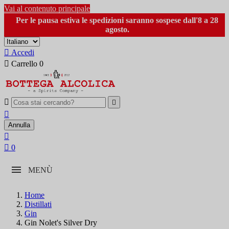
Vai al contenuto principale
Per le pausa estiva le spedizioni saranno sospese dall'8 a 28
agosto.

Accedi

Carrello
0



Annulla


0
MENÙ
Home
Distillati
Gin
Gin Nolet's Silver Dry