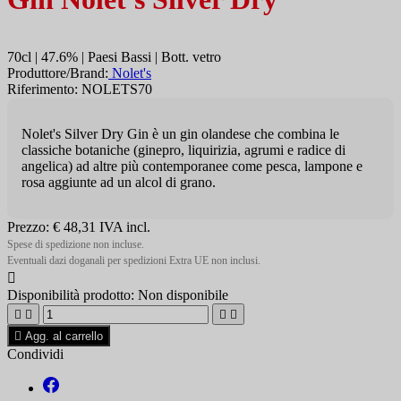
70cl | 47.6% | Paesi Bassi | Bott. vetro
Produttore/Brand:
Nolet's
Riferimento: NOLETS70
Nolet's Silver Dry Gin è un gin olandese che combina le
classiche botaniche (ginepro, liquirizia, agrumi e radice di
angelica) ad altre più contemporanee come pesca, lampone e
rosa aggiunte ad un alcol di grano.
Prezzo:
€ 48,31
IVA incl.
Spese di spedizione non incluse.
Eventuali dazi doganali per spedizioni Extra UE non inclusi.

Disponibilità prodotto:
Non disponibile





Agg. al carrello
Condividi