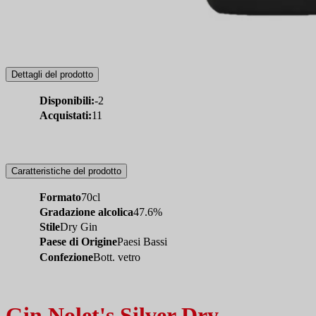
Dettagli del prodotto
Disponibili:
-2
Acquistati:
11
Caratteristiche del prodotto
Formato
70cl
Gradazione alcolica
47.6%
Stile
Dry Gin
Paese di Origine
Paesi Bassi
Confezione
Bott. vetro
Gin Nolet's Silver Dry